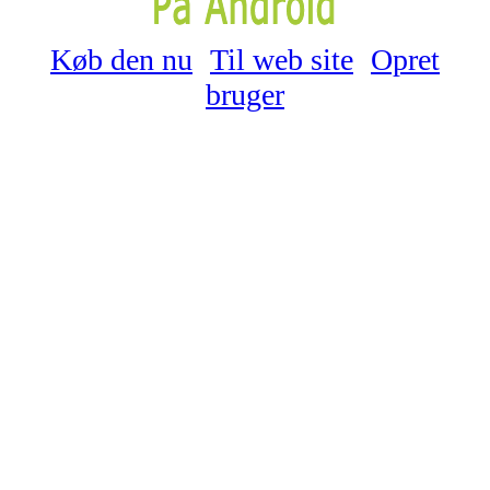
Køb den nu
Til web site
Opret
bruger