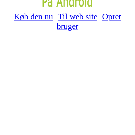
Køb den nu
Til web site
Opret
bruger