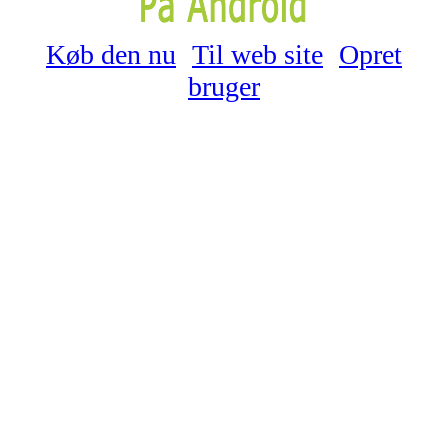
Køb den nu
Til web site
Opret
bruger