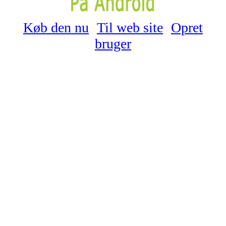
Køb den nu
Til web site
Opret
bruger