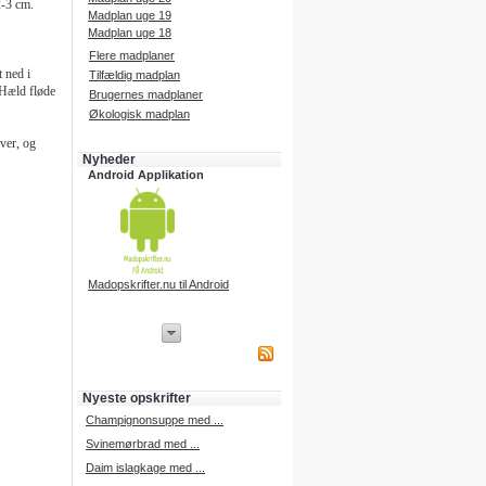
2-3 cm.
Madplan uge 19
Madplan uge 18
Flere madplaner
 ned i
Tilfældig madplan
 Hæld fløde
Brugernes madplaner
Økologisk madplan
ver, og
Nyheder
Android Applikation
Madopskrifter.nu til Android
iPhone Applikation
iPhone applikation.
Hent vores iPhone applikation på
APP Store i dag.
Nyeste opskrifter
iPhone udvikling
Champignonsuppe med ...
Svinemørbrad med ...
Daim islagkage med ...