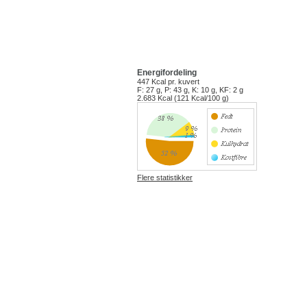
Energifordeling
447 Kcal
pr. kuvert
F: 27 g, P: 43 g, K: 10 g, KF: 2 g
2.683 Kcal (121 Kcal/100 g)
Flere statistikker