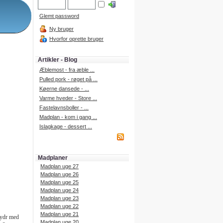
Glemt password
Ny bruger
Hvorfor oprette bruger
Artikler - Blog
Æblemost - fra æble ...
Pulled pork - røget på ...
Køerne dansede - ...
Varme hveder - Store ...
Fastelavnsboller - ...
Madplan - kom i gang ...
Islagkage - dessert ...
Madplaner
Madplan uge 27
Madplan uge 26
Madplan uge 25
Madplan uge 24
Madplan uge 23
Madplan uge 22
Madplan uge 21
rydr med
Madplan uge 20