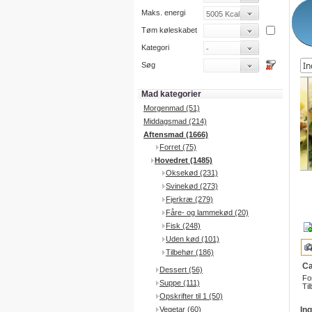
Maks. energi
Tøm køleskabet
Kategori
Søg
Mad kategorier
Morgenmad (51)
Middagsmad (214)
Aftensmad (1666)
Forret (75)
Hovedret (1485)
Oksekød (231)
Svinekød (273)
Fjerkræ (279)
Fåre- og lammekød (20)
Fisk (248)
Uden kød (101)
Tilbehør (186)
Ca
Dessert (56)
Fo
Suppe (111)
Til
Opskrifter til 1 (50)
Vegetar (60)
In