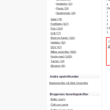
Asiatiske (11)
4
Pasta (19)
25
1
Studerende (18)
1
Salat (78)
1
Fedtfattig (427)
2
2,
Fisk (224)
1
Grill (77)
Brød og Kager (191)
Højtider (92)
DDV (67)
Billige opskrifter (850)
Hurtig mad (1435)
Tærter (19)
Økologi (45)
Andre opskriftssider
Madopskrifter på Web Opskrifter
Brugernes favoritopskrifter
Boller i karry
Chili con carne