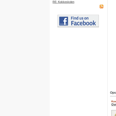
RE: Kokkeskolen
Ops
Kuv
Ovn