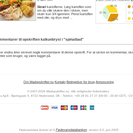
Skræl
kartoflerne. Læg kartoflen som
om du ville skære den i skiver, men
skær kun 3/4 igennem. Pensl kartoflen
med olie, og drys med ...
mentarer til opskriften
kalkunbryst i "spinatbad"
er endnu ikke skrevet nogle kommentarer til denne opskrift. For at skrive en kommentar, sk
ttet som bruger, og være logget på.
Om Madopskrifter.nu
Kontakt
Betingelser for brug
Annoncering
© 2007-2026 Madopskrifter.nu. Alle rettigheder forbeholdes.
nu ApS - Bjerregade 5, 8722 Hedensted, DK - Telefon: +45 28 91 27 27 (09:00 - 20:00 CET) - CV
Fødevaredatabanken
Fødevaredata leveret af
©
, version 6.0, juni 2005