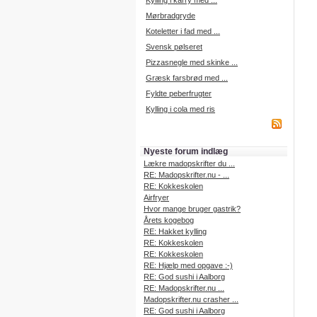
Kylling i karry med ...
Mørbradgryde
Koteletter i fad med ...
Svensk pølseret
Pizzasnegle med skinke ...
Græsk farsbrød med ...
Fyldte peberfrugter
Kylling i cola med ris
Nyeste forum indlæg
Lækre madopskrifter du ...
RE: Madopskrifter.nu - ...
RE: Kokkeskolen
Airfryer
Hvor mange bruger gastrik?
Årets kogebog
RE: Hakket kylling
RE: Kokkeskolen
RE: Kokkeskolen
RE: Hjælp med opgave :-)
RE: God sushi i Aalborg
RE: Madopskrifter.nu ...
Madopskrifter.nu crasher ...
RE: God sushi i Aalborg