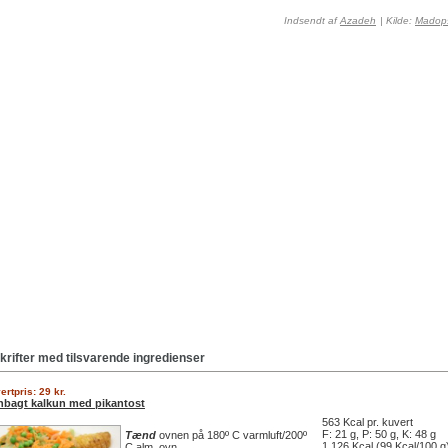
Indsendt af
Azadeh
| Kilde:
Madops
krifter med tilsvarende ingredienser
ertpris: 29 kr.
bagt kalkun med pikantost
563 Kcal pr. kuvert
F: 21 g, P: 50 g, K: 48 g
Tænd
ovnen på 180º C varmluft/200º
1.126 Kcal (99 Kcal/100 g
C alm. ovn