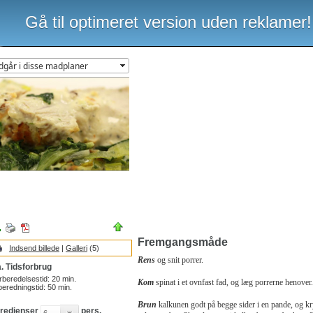
Gå til optimeret version uden reklamer!
Fremgangsmåde
Indsend billede
|
Galleri
(5)
Rens
og snit porrer.
. Tidsforbrug
rberedelsestid:
20
min.
Kom
spinat i et ovnfast fad, og læg porrerne henover.
beredningstid:
50
min.
Brun
kalkunen godt på begge sider i en pande, og k
gredienser
pers.