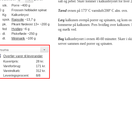
salt og peber. Skær lommer i kalkunbrystet for hver 
stk.
Porre ~400 g
0
g
Frossen helbladet spinat
Tænd
ovnen på 175º C varmluft/200º C alm. ovn.
Kg
Kalkunbryst
spsk.
Rapsolie
~13,7 g
Læg
kalkunen ovenpå porrer og spinaten, og kom ost
pk.
Pikant flødeost 13+ ~200 g
lommerne på kalkunen. Pres hvidløg over kalkunen.
fed
Hvidløg
~6 g
og mælk ved.
5
dl.
Piskefløde ~250 g
dl.
Minimælk
~100 g
Bag
kalkunbrystet i ovnen 40-60 minutter. Skær i ski
server sammen med porrer og spinaten.
Overfør varer til leverandør
Kuvertpris:
28 kr.
Vareforbrug:
171 kr.
Vareindkøb:
312 kr.
Leveringsprocent:
8/8