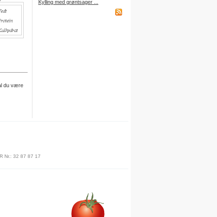
Kylling med grøntsager ...
købt et abonnement.
Indkøbsliste på WAP
Du kan få adgang til din
indkøbsliste fra din mobiltelefon
via WAP.
Adressen er:
http://wap.DitBrugernavn.
al du være
madopskrifter.nu
Indkøbsliste på mail
Du kan nu sende din indkøbsliste
til din egen mailboks.
Du finder denne funktion nederst
på indkøbslisten, når du er logget
R Nr.: 32 87 87 17
på.
Gratis adgang
Du kan få adgang til alle
funktioner ved at oprette dine