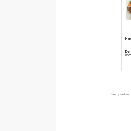
Kom
Der 
opre
Madopskrifter.