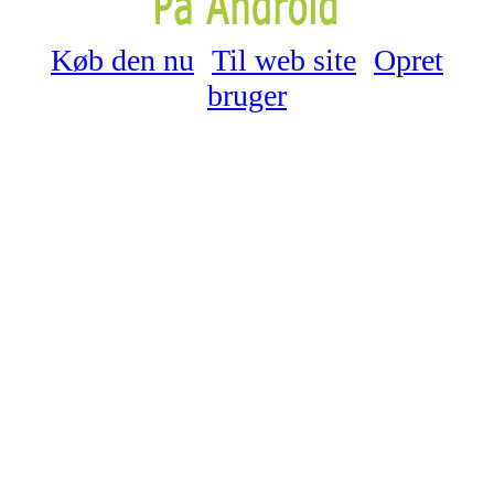
Køb den nu
Til web site
Opret
bruger