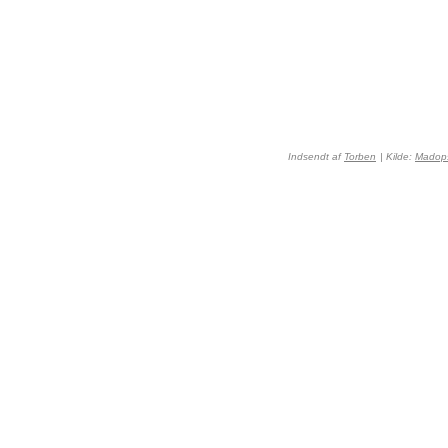
Indsendt af
Torben
| Kilde:
Madops