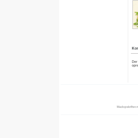
Kom
Der 
opre
Madopskrifter.