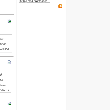
Kylling med grøntsager ...
købt et abonnement.
Indkøbsliste på WAP
Du kan få adgang til din
indkøbsliste fra din mobiltelefon
via WAP.
)
Adressen er:
http://wap.DitBrugernavn.
madopskrifter.nu
Indkøbsliste på mail
Du kan nu sende din indkøbsliste
til din egen mailboks.
g)
Du finder denne funktion nederst
på indkøbslisten, når du er logget
på.
Gratis adgang
Du kan få adgang til alle
funktioner ved at oprette dine