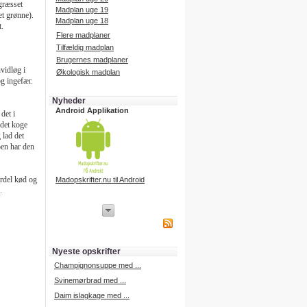
græsset
Madplan uge 19
et grønne).
Madplan uge 18
t.
Flere madplaner
Tilfældig madplan
Brugernes madplaner
hvidløg i
Økologisk madplan
og ingefær.
Nyheder
Android Applikation
det i
 det koge
 lad det
pen har den
ordel kød og
Madopskrifter.nu til Android
).
iPhone Applikation
iPhone applikation.
Hent vores iPhone applikation på
APP Store i dag.
Nyeste opskrifter
iPhone udvikling
Champignonsuppe med ...
Svinemørbrad med ...
Daim islagkage med ...