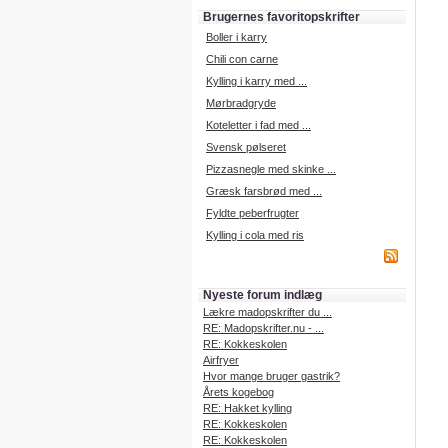
Brugernes favoritopskrifter
Boller i karry
Chili con carne
Kylling i karry med ...
Mørbradgryde
Koteletter i fad med ...
Svensk pølseret
Pizzasnegle med skinke ...
Græsk farsbrød med ...
Fyldte peberfrugter
Kylling i cola med ris
Nyeste forum indlæg
Lækre madopskrifter du ...
RE: Madopskrifter.nu - ...
RE: Kokkeskolen
Airfryer
Hvor mange bruger gastrik?
Årets kogebog
RE: Hakket kylling
RE: Kokkeskolen
RE: Kokkeskolen