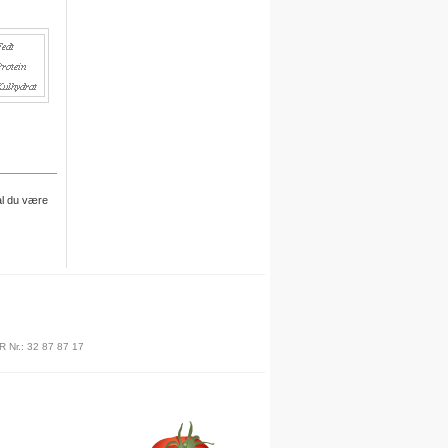
egne opskrifter i systemet.
For hver opskrift du opretter,
kvitterer vi med 30 dages gratis
adgang.
Engelsk version
Vi er i gang med at oversætte alle
opskrifter til engelsk.
Besøg det engelske site her
Meal plan
al du være
Ny funktion
Skriv en privat note til en opskrift
.
Denne funktion finder du under
R Nr.: 32 87 87 17
billedet på siden for hver opskrift.
Du skal være logget på for at
anvende denne funktion.