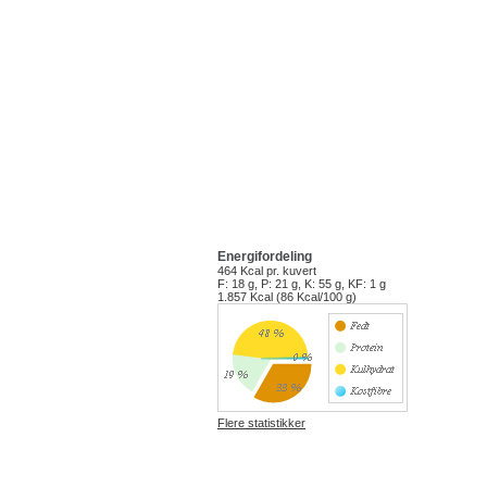
Energifordeling
464 Kcal
pr. kuvert
F: 18 g, P: 21 g, K: 55 g, KF: 1 g
1.857 Kcal (86 Kcal/100 g)
Flere statistikker