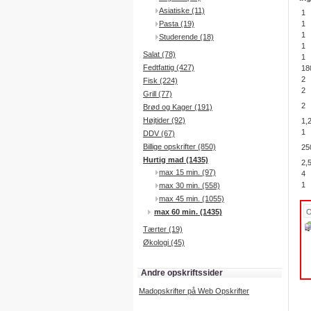
Asiatiske (11)
1
Pasta (19)
1
1
Studerende (18)
1
Salat (78)
1
Fedtfattig (427)
18
2
Fisk (224)
2
Grill (77)
2
Brød og Kager (191)
Højtider (92)
1,
1
DDV (67)
Billige opskrifter (850)
25
Hurtig mad (1435)
2,
max 15 min. (97)
4
1
max 30 min. (558)
max 45 min. (1055)
max 60 min. (1435)
Tærter (19)
Økologi (45)
Andre opskriftssider
Madopskrifter på Web Opskrifter