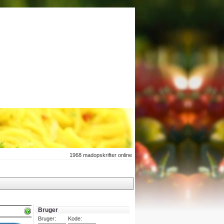
1968
madopskrifter online
Bruger
Bruger:
Kode: