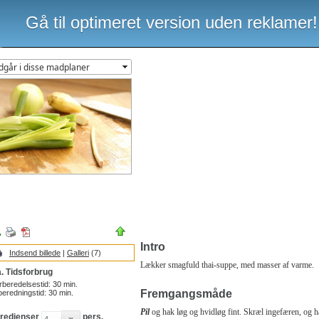
Gå til optimeret version uden reklamer!
Intro
Indsend billede
|
Galleri
(7)
Lækker smagfuld thai-suppe, med masser af varme.
. Tidsforbrug
rberedelsestid:
30
min.
Fremgangsmåde
beredningstid:
30
min.
Pil
og hak løg og hvidløg fint. Skræl ingefæren, og ha
gredienser
pers.