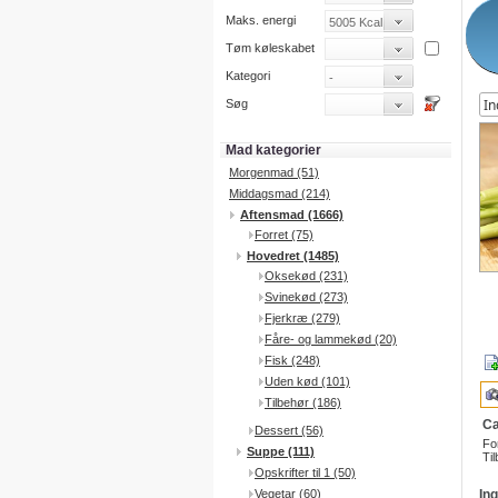
Maks. energi
Tøm køleskabet
Kategori
Søg
Mad kategorier
Morgenmad (51)
Middagsmad (214)
Aftensmad (1666)
Forret (75)
Hovedret (1485)
Oksekød (231)
Svinekød (273)
Fjerkræ (279)
Fåre- og lammekød (20)
Fisk (248)
Uden kød (101)
Tilbehør (186)
Ca
Dessert (56)
Fo
Suppe (111)
Til
Opskrifter til 1 (50)
Vegetar (60)
In