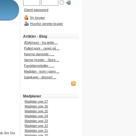
Glemt password
Ny bruger
Hvorfor oprette bruger
Artikler - Blog
Æblemost - fra æble ...
Pulled pork - røget på ...
Køerne dansede - ...
Varme hveder - Store ...
Fastelavnsboller - ...
Madplan - kom i gang ...
Islagkage - dessert ...
Madplaner
Madplan uge 27
Madplan uge 26
Madplan uge 25
Madplan uge 24
Madplan uge 23
Madplan uge 22
Madplan uge 21
k den fint.
Madplan uge 20