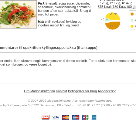
F: 23 g, P: 12 g, K: 47 g
Pisk
limesaft, sojasauce, olivenolie,
875 Kcal (180 Kcal/100 g)
sesamolie, akaciehonning sammen i
bunden af en stor salatskål. Smag til
med lidt peber.
Hak
chili, (syltede) hvidløg og
ingefær meget fint, og bland ...
mentarer til opskriften
kyllingesuppe laksa (thai-suppe)
er endnu ikke skrevet nogle kommentarer til denne opskrift. For at skrive en kommentar, sk
ttet som bruger, og være logget på.
Om Madopskrifter.nu
Kontakt
Betingelser for brug
Annoncering
© 2007-2026 Madopskrifter.nu. Alle rettigheder forbeholdes.
nu ApS - Bjerregade 5, 8722 Hedensted, DK - Telefon: +45 28 91 27 27 (09:00 - 20:00 CET) - CV