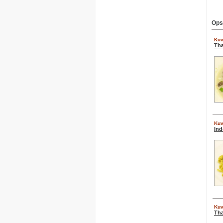
Ops
Kuv
Tha
Kuv
Ind
Kuv
Tha