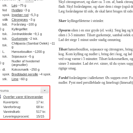
Skyl citrongræsset, og skær ca. 5 cm. af, bank citron
stk.
Løg
~75 g
fladt. Skyl forårsløgene, og skær dem i ringe (også d
fed
Hvidløg
~3 g
Læg forårsløgene til side, de skal først bruges til sids
spsk.
Ingefær rod
~5,3 g
stilk
Citrongræs
~3 g
Skær
kyllingefileterne i strimler.
bdt.
Forårsløg ~100 g
0
g
Kyllingefilet
Opvarm
olien i en stor gryde (el. wok). Steg løg og 
tsk.
Jordnøddeolie ~9,1 g
olien i 3-5 minutter. Tilsæt gurkemeje, sambal oelek 
tsk.
Gurkemeje
~2 tsk.
Lad det stege 1 minut under stadig omrøring.
Chilipasta (Sambal Oelek) ~11
tsk.
g
Tilsæt
hønsebouillon, sojasauce og citrongræs, bring 
2
L.
Hønsebouillon ~1200 g
kog. Kom kylling og nudler i, bring det i kog, og lad
tsk.
Sojasauce ~5 g
ved svag varme i 5 minutter. Tilsæt kokosmælken, og
Nudler af hvedemel
0
g
simre 3 minutter. Lad det evt. simre, til du synes sup
(ægnudler)
rigtige smag.
5
dl.
Kokosmælk ~250 g
spsk.
Bredbladet persille
~4 spsk.
Fordel
forårsløgene i tallerkener. Øs suppen over. F
stk.
Lime
~60 g
nudler. Pynt med persilleblade og limefrugt (limesaft
Overfør varer til leverandør
Kuvertpris:
17 kr.
Vareforbrug:
68 kr.
Vareindkøb:
517 kr.
Leveringsprocent:
15/15