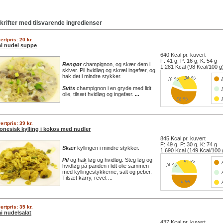
krifter med tilsvarende ingredienser
ertpris: 20 kr.
i nudel suppe
640 Kcal pr. kuvert
F: 41 g, P: 16 g, K: 54 g
Rengør
champignon, og skær dem i
1.281 Kcal (98 Kcal/100 g
skiver. Pil hvidløg og skræl ingefær, og
hak det i mindre stykker.
Svits
champignon i en gryde med lidt
olie, tilsæt hvidløg og ingefær.
...
ertpris: 39 kr.
onesisk kylling i kokos med nudler
845 Kcal pr. kuvert
F: 49 g, P: 30 g, K: 74 g
Skær
kyllingen i mindre stykker.
1.690 Kcal (149 Kcal/100 
Pil
og hak løg og hvidløg. Steg løg og
hvidløg på panden i lidt olie sammen
med kyllingestykkerne, salt og peber.
Tilsæt karry, revet ...
ertpris: 35 kr.
i nudelsalat
437 Kcal pr. kuvert