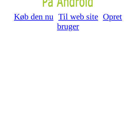
Køb den nu
Til web site
Opret
bruger