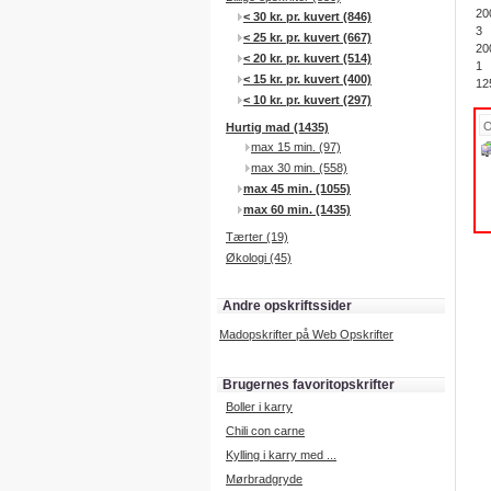
20
< 30 kr. pr. kuvert (846)
3
< 25 kr. pr. kuvert (667)
20
< 20 kr. pr. kuvert (514)
1
< 15 kr. pr. kuvert (400)
12
< 10 kr. pr. kuvert (297)
Hurtig mad (1435)
max 15 min. (97)
max 30 min. (558)
max 45 min. (1055)
max 60 min. (1435)
Tærter (19)
Økologi (45)
Andre opskriftssider
Madopskrifter på Web Opskrifter
Brugernes favoritopskrifter
Boller i karry
Chili con carne
Kylling i karry med ...
Mørbradgryde