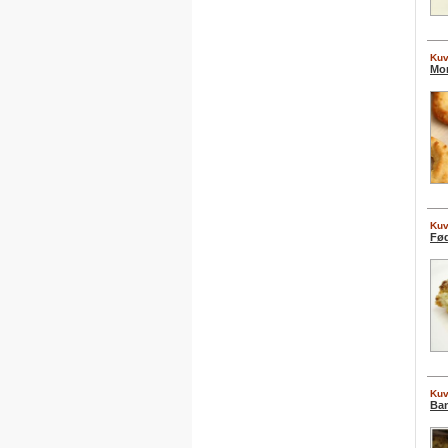
Kuv
Mor
Kuv
Fød
Kuv
Ba