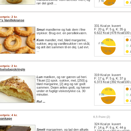
rør det godt ...
ertpris: 2 kr.
's Vanillekranse
331 Kcal pr. kuvert
F: 20 g, P: 5 g, K: 35 g
Smut
mandlerne og hak dem i fine
6.622 Kcal (478 Kcal/100 
stykker. Brug evt. en persillekværn.
Kom
mandler, mel, blød margarine,
sukker, æg og vanillesukker i en skål,
og ælt det sammen til en dej. Lad evt.
...
ertpris: 2 kr.
selsdagskringle
319 Kcal pr. kuvert
Lun
mælken, og rør gæren ud heri.
F: 17 g, P: 5 g, K: 37 g
Tilsæt [1] spsk. sukker, mel, [250] g.
6.373 Kcal (392 Kcal/100 
blød margarine, [2] æg og rør godt
sammen. Dejen æltes godt, og hæver
under et fugtigt viskestykke ca. 30
minutter.
Rul ...
ertpris: 4 kr.
6,5 Point (2)
nankage
324 Kcal pr. kuvert
F: 14 g, P: 6 g, K: 44 g
Smelt
margarinen, og lad den afkøle.