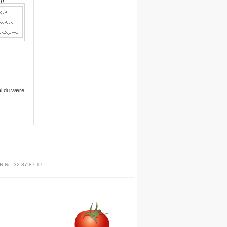
g)
egne opskrifter i systemet.
For hver opskrift du opretter,
kvitterer vi med 30 dages gratis
adgang.
Engelsk version
Vi er i gang med at oversætte alle
opskrifter til engelsk.
Besøg det engelske site her
al du være
Meal plan
Ny funktion
Skriv en privat note til en opskrift
.
R Nr.: 32 87 87 17
Denne funktion finder du under
billedet på siden for hver opskrift.
Du skal være logget på for at
anvende denne funktion.