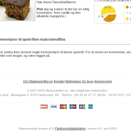
7.776 Kcal (292 Kcal/100 
Hak imens hasselnødderne.
Pisk
æg og sukker til det har en luftig
konsistens. Kom vanille og den
afkølede margarine i.
mentarer til opskriften
makronmuffins
er endnu ikke skrevet nogle kommentarer til denne opskrift. For at skrive en kommentar, sk
ttet som bruger, og være logget på.
Om Madopskrifter.nu
Kontakt
Betingelser for brug
Annoncering
© 2007-2026 Madopskrifter.nu. Alle rettigheder forbeholdes.
nu ApS - Bjerregade 5, 8722 Hedensted, DK - Telefon: +45 28 91 27 27 (09:00 - 20:00 CET) - CV
Fødevaredatabanken
Fødevaredata leveret af
©
, version 6.0, juni 2005