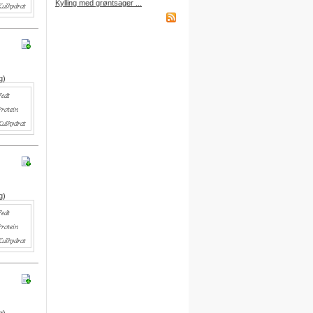
Kylling med grøntsager ...
købt et abonnement.
Indkøbsliste på WAP
Du kan få adgang til din
g)
indkøbsliste fra din mobiltelefon
via WAP.
Adressen er:
http://wap.DitBrugernavn.
madopskrifter.nu
Indkøbsliste på mail
Du kan nu sende din indkøbsliste
g)
til din egen mailboks.
Du finder denne funktion nederst
på indkøbslisten, når du er logget
på.
Gratis adgang
Du kan få adgang til alle
funktioner ved at oprette dine