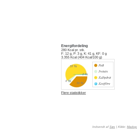
Energifordeling
280 Kcal
pr. stk.
F: 12 g, P: 3 g, K: 41 g, KF: 0 g
3.355 Kcal (404 Kcal/100 g)
Flere statistikker
Indsendt af
Søs
| Kilde:
Madops