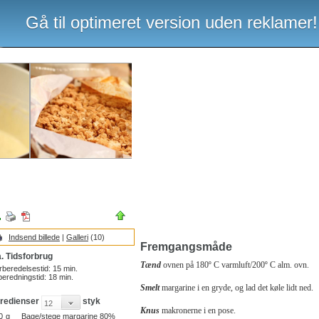
Gå til optimeret version uden reklamer!
Indsend billede
|
Galleri
(10)
Fremgangsmåde
. Tidsforbrug
Tænd
ovnen på 180º C varmluft/200º C alm. ovn.
rberedelsestid:
15
min.
beredningstid:
18
min.
Smelt
margarine i en gryde, og lad det køle lidt ned.
gredienser
styk
Knus
makronerne i en pose.
0
g
Bage/stege margarine 80%