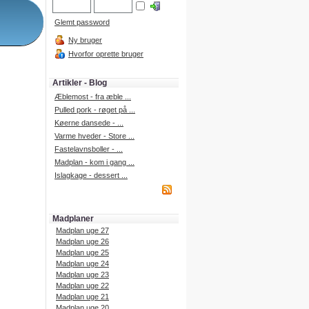
Glemt password
Ny bruger
Hvorfor oprette bruger
Artikler - Blog
Æblemost - fra æble ...
Pulled pork - røget på ...
Køerne dansede - ...
Varme hveder - Store ...
Fastelavnsboller - ...
Madplan - kom i gang ...
Islagkage - dessert ...
Madplaner
Madplan uge 27
Madplan uge 26
Madplan uge 25
Madplan uge 24
Madplan uge 23
Madplan uge 22
Madplan uge 21
Madplan uge 20