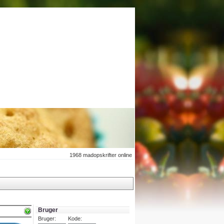
1968
madopskrifter online
Bruger
Bruger:
Kode: