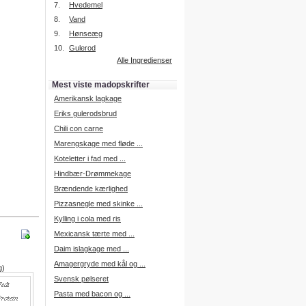
7.
Hvedemel
8.
Vand
9.
Hønseæg
Intelligent søgning
10.
Gulerod
Få foreslået opskrifter.
Alle Ingredienser
Madopskrifter.nu sætter igen
standarden for opskriftssøgning.
Mest viste madopskrifter
Prøv vores nye "Foreslå
opskrifter" funktion.
Amerikansk lagkage
Læs mere her.
Eriks gulerodsbrud
Chili con carne
Marengskage med fløde ...
Mad Forum
Koteletter i fad med ...
Vi har nu oprettet et mad forum,
hvor i kan dele jeres erfaringer.
Hindbær-Drømmekage
Log på med dine oplysninger fra
Brændende kærlighed
Madopskrifter.nu.
Gå til forum
Pizzasnegle med skinke ...
Kylling i cola med ris
Mexicansk tærte med ...
Daim islagkage med ...
Indkøbsliste på SMS
Amagergryde med kål og ...
g)
Du kan få tilsendt din indkøbsliste
Svensk pølseret
på SMS.
Pasta med bacon og ...
For at benytte SMS funktionen,
skal du være logget på, og have