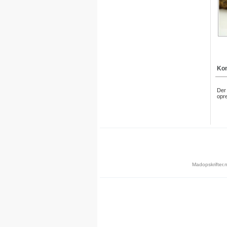
Kom
Der 
opre
Madopskrifter.