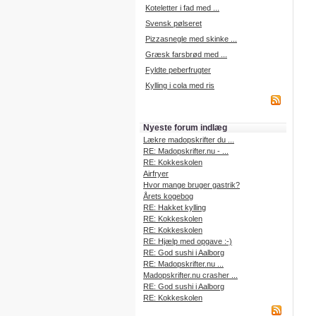
Koteletter i fad med ...
Svensk pølseret
Pizzasnegle med skinke ...
Græsk farsbrød med ...
Fyldte peberfrugter
Kylling i cola med ris
Nyeste forum indlæg
Lækre madopskrifter du ...
RE: Madopskrifter.nu - ...
RE: Kokkeskolen
Airfryer
Hvor mange bruger gastrik?
Årets kogebog
RE: Hakket kylling
RE: Kokkeskolen
RE: Kokkeskolen
RE: Hjælp med opgave :-)
RE: God sushi i Aalborg
RE: Madopskrifter.nu ...
Madopskrifter.nu crasher ...
RE: God sushi i Aalborg
RE: Kokkeskolen