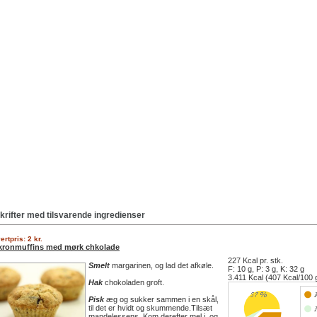
krifter med tilsvarende ingredienser
ertpris: 2 kr.
kronmuffins med mørk chkolade
227 Kcal pr. stk.
Smelt
margarinen, og lad det afkøle.
F: 10 g, P: 3 g, K: 32 g
3.411 Kcal (407 Kcal/100 
Hak
chokoladen groft.
Pisk
æg og sukker sammen i en skål,
til det er hvidt og skummende.Tilsæt
mandelessens. Kom derefter mel i, og