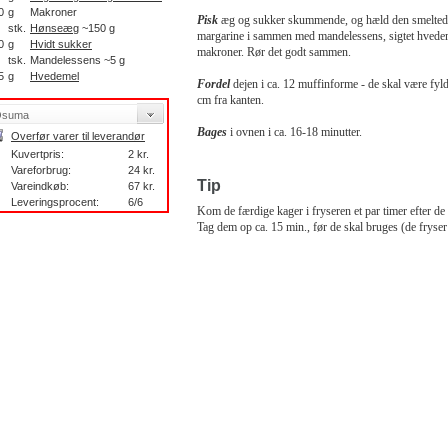
0
g
Makroner
Pisk
æg og sukker skummende, og hæld den smelted
stk.
Hønseæg
~150 g
margarine i sammen med mandelessens, sigtet hvede
0
g
Hvidt sukker
makroner. Rør det godt sammen.
tsk.
Mandelessens ~5 g
5
g
Hvedemel
Fordel
dejen i ca. 12 muffinforme - de skal være fyldt
cm fra kanten.
Bages
i ovnen i ca. 16-18 minutter.
Overfør varer til leverandør
Kuvertpris:
2 kr.
Vareforbrug:
24 kr.
Tip
Vareindkøb:
67 kr.
Leveringsprocent:
6/6
Kom de færdige kager i fryseren et par timer efter de 
Tag dem op ca. 15 min., før de skal bruges (de fryser