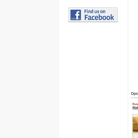
Ops
Kuv
Ma