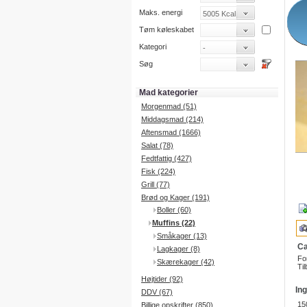
Maks. energi
Tøm køleskabet
Kategori
Søg
Mad kategorier
Morgenmad (51)
Middagsmad (214)
Aftensmad (1666)
Salat (78)
Fedtfattig (427)
Fisk (224)
Grill (77)
Brød og Kager (191)
Boller (60)
Muffins (22)
Småkager (13)
Ca
Lagkager (8)
Fo
Skærekager (42)
Til
Højtider (92)
In
DDV (67)
15
Billige opskrifter (850)