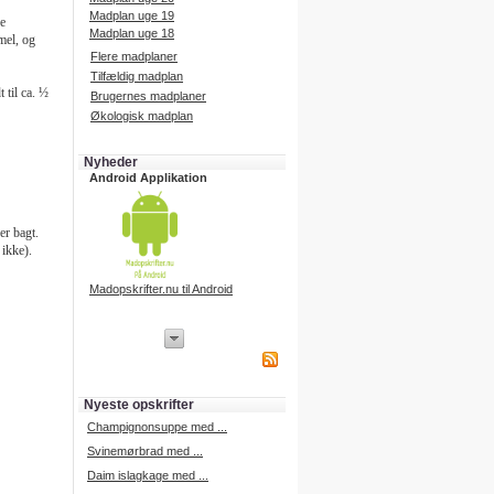
Madplan uge 19
e
Madplan uge 18
mel, og
Flere madplaner
Tilfældig madplan
 til ca. ½
Brugernes madplaner
Økologisk madplan
Nyheder
Android Applikation
er bagt.
 ikke).
Madopskrifter.nu til Android
iPhone Applikation
iPhone applikation.
Hent vores iPhone applikation på
APP Store i dag.
Nyeste opskrifter
iPhone udvikling
Champignonsuppe med ...
Svinemørbrad med ...
Daim islagkage med ...