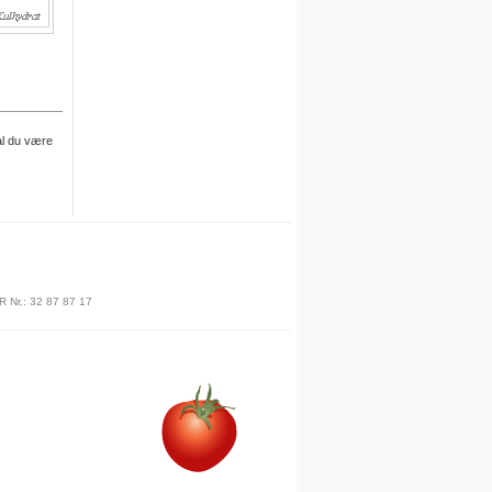
egne opskrifter i systemet.
For hver opskrift du opretter,
kvitterer vi med 30 dages gratis
adgang.
al du være
Engelsk version
Vi er i gang med at oversætte alle
opskrifter til engelsk.
Besøg det engelske site her
Meal plan
R Nr.: 32 87 87 17
Ny funktion
Skriv en privat note til en opskrift
.
Denne funktion finder du under
billedet på siden for hver opskrift.
Du skal være logget på for at
anvende denne funktion.