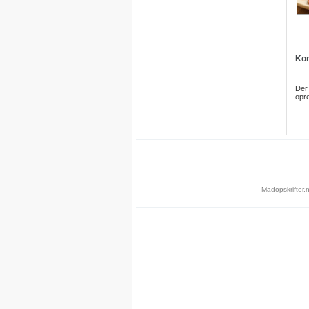
Kom
Der 
opre
Madopskrifter.