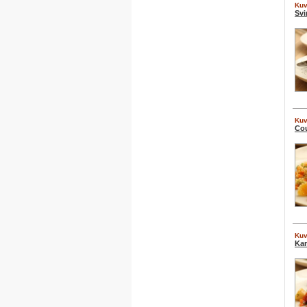
Kuv
Svi
Kuv
Cou
Kuv
Kar