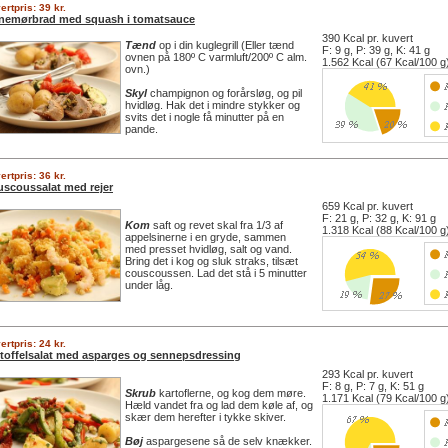
ertpris: 39 kr.
nemørbrad med squash i tomatsauce
390 Kcal pr. kuvert
Tænd
op i din kuglegrill (Eller tænd
F: 9 g, P: 39 g, K: 41 g
ovnen på 180º C varmluft/200º C alm.
1.562 Kcal (67 Kcal/100 g
ovn.)
Skyl
champignon og forårsløg, og pil
hvidløg. Hak det i mindre stykker og
svits det i nogle få minutter på en
pande.
ertpris: 36 kr.
scoussalat med rejer
659 Kcal pr. kuvert
F: 21 g, P: 32 g, K: 91 g
Kom
saft og revet skal fra 1/3 af
1.318 Kcal (88 Kcal/100 g
appelsinerne i en gryde, sammen
med presset hvidløg, salt og vand.
Bring det i kog og sluk straks, tilsæt
couscoussen. Lad det stå i 5 minutter
under låg.
ertpris: 24 kr.
toffelsalat med asparges og sennepsdressing
293 Kcal pr. kuvert
F: 8 g, P: 7 g, K: 51 g
Skrub
kartoflerne, og kog dem møre.
1.171 Kcal (79 Kcal/100 g
Hæld vandet fra og lad dem køle af, og
skær dem herefter i tykke skiver.
Bøj
aspargesene så de selv knækker.