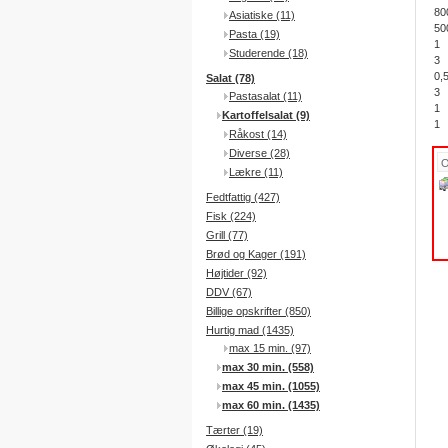
80
Asiatiske (11)
50
Pasta (19)
1
Studerende (18)
3
0,
Salat (78)
3
Pastasalat (11)
1
Kartoffelsalat (9)
1
Råkost (14)
Diverse (28)
Lækre (11)
Fedtfattig (427)
Fisk (224)
Grill (77)
Brød og Kager (191)
Højtider (92)
DDV (67)
Billige opskrifter (850)
Hurtig mad (1435)
max 15 min. (97)
max 30 min. (558)
max 45 min. (1055)
max 60 min. (1435)
Tærter (19)