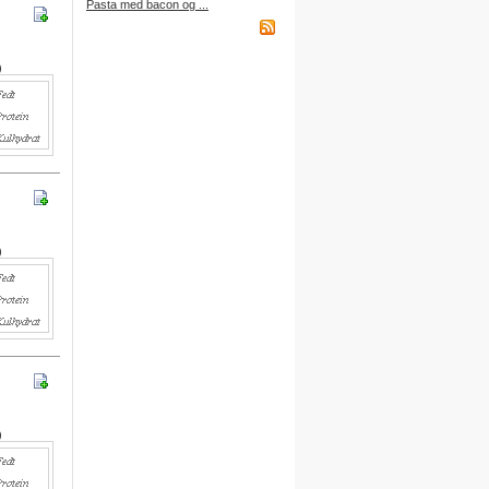
Pasta med bacon og ...
købt et abonnement.
)
Indkøbsliste på WAP
Du kan få adgang til din
indkøbsliste fra din mobiltelefon
via WAP.
Adressen er:
http://wap.DitBrugernavn.
madopskrifter.nu
)
Indkøbsliste på mail
Du kan nu sende din indkøbsliste
til din egen mailboks.
Du finder denne funktion nederst
på indkøbslisten, når du er logget
på.
)
Gratis adgang
Du kan få adgang til alle
funktioner ved at oprette dine