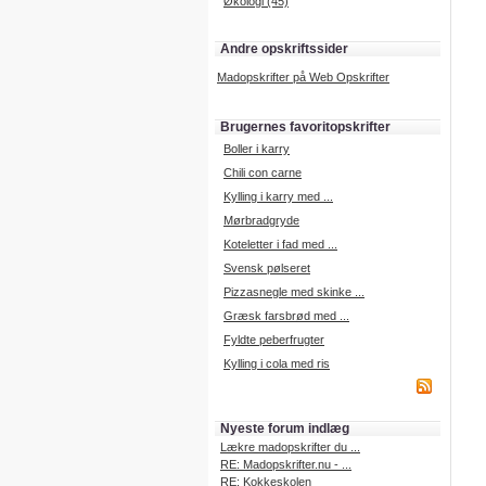
Økologi (45)
Andre opskriftssider
Madopskrifter på Web Opskrifter
Brugernes favoritopskrifter
Boller i karry
Chili con carne
Kylling i karry med ...
Mørbradgryde
Koteletter i fad med ...
Svensk pølseret
Pizzasnegle med skinke ...
Græsk farsbrød med ...
Fyldte peberfrugter
Kylling i cola med ris
Nyeste forum indlæg
Lækre madopskrifter du ...
RE: Madopskrifter.nu - ...
RE: Kokkeskolen