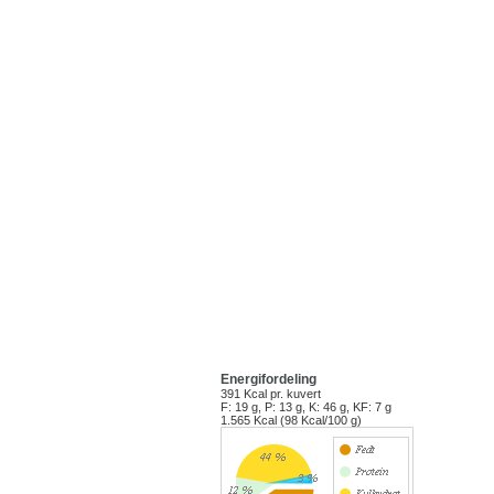
Energifordeling
391 Kcal
pr. kuvert
F: 19 g, P: 13 g, K: 46 g, KF: 7 g
1.565 Kcal (98 Kcal/100 g)