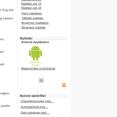
Madplan uge 19
Madplan uge 18
er. Kog dem
Flere madplaner
Kog sammen
Tilfældig madplan
Brugernes madplaner
Økologisk madplan
Nyheder
ver,
Android Applikation
med
brød.
Madopskrifter.nu til Android
iPhone Applikation
iPhone applikation.
Hent vores iPhone applikation på
 sagtens
APP Store i dag.
Nyeste opskrifter
iPhone udvikling
Champignonsuppe med ...
på panden
Svinemørbrad med ...
Daim islagkage med ...