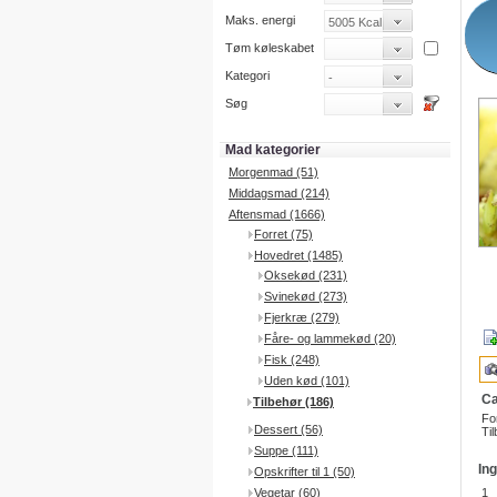
Maks. energi
Tøm køleskabet
Kategori
Søg
Mad kategorier
Morgenmad (51)
Middagsmad (214)
Aftensmad (1666)
Forret (75)
Hovedret (1485)
Oksekød (231)
Svinekød (273)
Fjerkræ (279)
Fåre- og lammekød (20)
Fisk (248)
Uden kød (101)
Ca
Tilbehør (186)
Fo
Dessert (56)
Til
Suppe (111)
In
Opskrifter til 1 (50)
Vegetar (60)
1