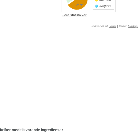
Flere statistikker
Indsendt af
Joan
| Kilde:
Madops
krifter med tilsvarende ingredienser