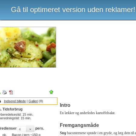
Gå til optimeret version uden reklamer!
Indsend billede
|
Galleri
(8)
Intro
. Tidsforbrug
En lækker og anderledes kartoffelsalat.
rberedelsestid:
15
min.
beredningstid:
15
min.
Fremgangsmåde
gredienser
pers.
Steg
baconternene sprøde i en gryde, og læg dem til 
pk.
Bacon i tern ~150 g