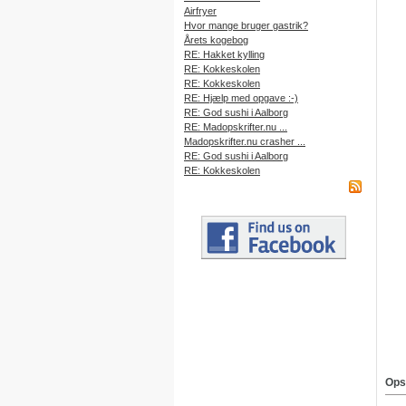
Airfryer
Hvor mange bruger gastrik?
Årets kogebog
RE: Hakket kylling
RE: Kokkeskolen
RE: Kokkeskolen
RE: Hjælp med opgave :-)
RE: God sushi i Aalborg
RE: Madopskrifter.nu ...
Madopskrifter.nu crasher ...
RE: God sushi i Aalborg
RE: Kokkeskolen
Ops