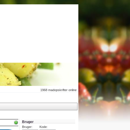
1968
madopskrifter online
Bruger
Bruger:
Kode: