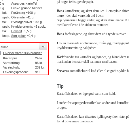
på noget fedtsugende papir.
0
g
Asparges kartoffel
0
g
Friske grønne bønner
Rens
kartoflerne, og skær dem i ca. 1 cm tykke skiv
bdt.
Forårsløg ~100 g
møre - der skal være lidt bid i dem.
spsk.
Olivenolie
~41 g
Nip bønnerne i begge ender, og skær dem i halve. 
5
tsk.
Hvidløgspulver ~0,8 g
med kartoflerne i de sidste to minutter.
spsk.
Krydderurtemix ~3 spsk.
tsk.
Havsalt
~5,5 g
Rens
forårsløgene, og skær dem ud i tynde skriver.
knsp.
Sort peber
~0,4 g
Lav
en marinade af olivenolie, forårsløg, hvidløgspul
krydderurtemix og salt/peber.
Overfør varer til leverandør
Hæld
vandet fra kartofler og bønner, og bland dem 
Kuvertpris:
24 kr.
marinaden i en stor skål sammen med bacon.
Vareforbrug:
96 kr.
Vareindkøb:
232 kr.
Serveres
som tilbehør til kød eller til et godt stykke 
Leveringsprocent:
9/9
Tip
Kartoffelsalaten er lige god varm som kold.
I stedet for aspargeskartofler kan andre små kartofler
bruges.
Kartoffelsalaten kan tilsættes kyllingestykker ristet 
for at blive mere mættende.