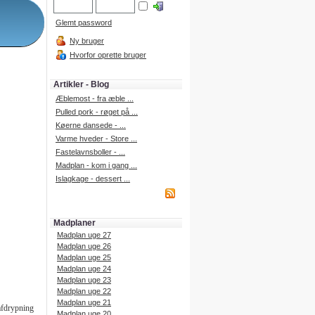
Glemt password
Ny bruger
Hvorfor oprette bruger
Artikler - Blog
Æblemost - fra æble ...
Pulled pork - røget på ...
Køerne dansede - ...
Varme hveder - Store ...
Fastelavnsboller - ...
Madplan - kom i gang ...
Islagkage - dessert ...
Madplaner
Madplan uge 27
Madplan uge 26
Madplan uge 25
Madplan uge 24
Madplan uge 23
Madplan uge 22
Madplan uge 21
afdrypning
Madplan uge 20