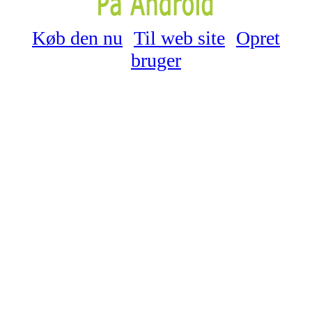
Køb den nu
Til web site
Opret
bruger