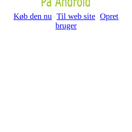
Køb den nu
Til web site
Opret
bruger