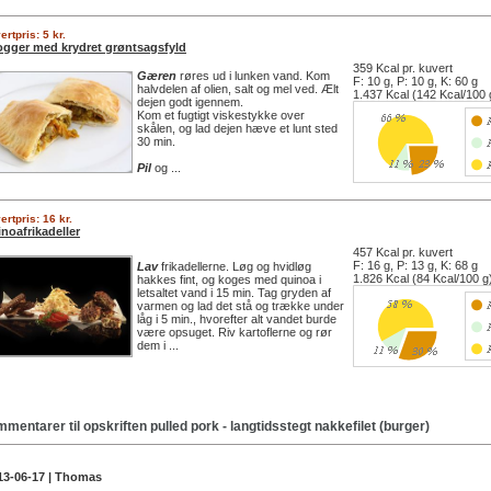
ertpris: 5 kr.
ogger med krydret grøntsagsfyld
359 Kcal pr. kuvert
Gæren
røres ud i lunken vand. Kom
F: 10 g, P: 10 g, K: 60 g
halvdelen af olien, salt og mel ved. Ælt
1.437 Kcal (142 Kcal/100 
dejen godt igennem.
Kom et fugtigt viskestykke over
skålen, og lad dejen hæve et lunt sted
30 min.
Pil
og ...
ertpris: 16 kr.
noafrikadeller
457 Kcal pr. kuvert
F: 16 g, P: 13 g, K: 68 g
Lav
frikadellerne. Løg og hvidløg
1.826 Kcal (84 Kcal/100 g
hakkes fint, og koges med quinoa i
letsaltet vand i 15 min. Tag gryden af
varmen og lad det stå og trække under
låg i 5 min., hvorefter alt vandet burde
være opsuget. Riv kartoflerne og rør
dem i ...
mentarer til opskriften
pulled pork - langtidsstegt nakkefilet (burger)
13-06-17 | Thomas