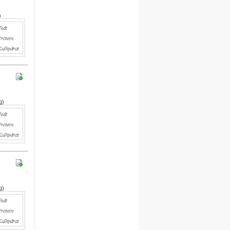
egne opskrifter i systemet.
For hver opskrift du opretter,
)
kvitterer vi med 30 dages gratis
adgang.
Engelsk version
Vi er i gang med at oversætte alle
opskrifter til engelsk.
Besøg det engelske site her
Meal plan
g)
Ny funktion
Skriv en privat note til en opskrift
.
Denne funktion finder du under
billedet på siden for hver opskrift.
Du skal være logget på for at
g)
anvende denne funktion.