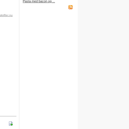
Pasta med bacon og ...
købt et abonnement.
krifter.nu
Indkøbsliste på WAP
Du kan få adgang til din
indkøbsliste fra din mobiltelefon
via WAP.
Adressen er:
http://wap.DitBrugernavn.
madopskrifter.nu
Indkøbsliste på mail
Du kan nu sende din indkøbsliste
til din egen mailboks.
Du finder denne funktion nederst
på indkøbslisten, når du er logget
på.
Gratis adgang
Du kan få adgang til alle
funktioner ved at oprette dine