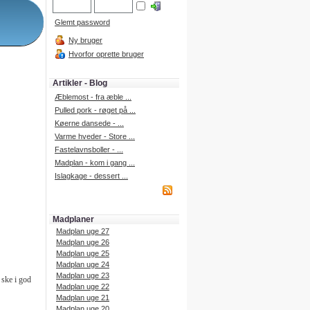
Glemt password
Ny bruger
Hvorfor oprette bruger
Artikler - Blog
Æblemost - fra æble ...
Pulled pork - røget på ...
Køerne dansede - ...
Varme hveder - Store ...
Fastelavnsboller - ...
Madplan - kom i gang ...
Islagkage - dessert ...
Madplaner
Madplan uge 27
Madplan uge 26
Madplan uge 25
Madplan uge 24
Madplan uge 23
 ske i god
Madplan uge 22
Madplan uge 21
Madplan uge 20