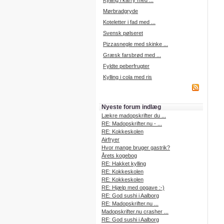
Kylling i karry med ...
Mørbradgryde
Koteletter i fad med ...
Svensk pølseret
Pizzasnegle med skinke ...
Græsk farsbrød med ...
Fyldte peberfrugter
Kylling i cola med ris
Nyeste forum indlæg
Lækre madopskrifter du ...
RE: Madopskrifter.nu - ...
RE: Kokkeskolen
Airfryer
Hvor mange bruger gastrik?
Årets kogebog
RE: Hakket kylling
RE: Kokkeskolen
RE: Kokkeskolen
RE: Hjælp med opgave :-)
RE: God sushi i Aalborg
RE: Madopskrifter.nu ...
Madopskrifter.nu crasher ...
RE: God sushi i Aalborg