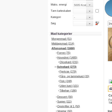
Maks. energi
Tøm køleskabet
Kategori
Søg
Mad kategorier
Morgenmad (51)
Middagsmad (214)
Aftensmad (1666)
Forret (75)
Hovedret (1485)
Oksekød (231)
Svinekød (273)
Fjerkræ (279)
Fåre- og lammekød (20)
Fisk (248)
Uden kød (101)
Tilbehør (186)
Ca
Dessert (56)
Fo
Suppe (111)
Til
Opskrifter til 1 (50)
Vegetar (60)
In