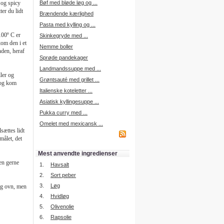
 og spicy
Bøf med bløde løg og ...
er du lidt
Brændende kærlighed
Madplan som PDF
Få tilsendt din madplan,
Pasta med kylling og ...
indkøbsliste og opskrifter i en
100º C er
PDF fil. Du kan derved overføre
Skinkegryde med ...
din madplan, indkøbsliste og
kom den i et
Nemme boller
opskrifter til en hvilken som helst
nden, heraf
enhed, som kan læse PDF
Sprøde pandekager
formatet.
Landmandssuppe med ...
ler og
Grøntsauté med grillet ...
 og kom
Italienske koteletter ...
Tilfældig madplan
Asiatisk kyllingesuppe ...
Prøv vores nye tilfældig madplan
funktion. Slip for selv at
Pukka curry med ...
sammensæte en madplan, få
systemet til at foreslå, indtil du
Omelet med mexicansk ...
finder en du kan lide.
sættes lidt
målet, det
Prøv her.
Mest anvendte ingredienser
den gerne
1.
Havsalt
2.
Sort peber
Madvarer i hjemmet
Hold styr på dine madvarer i
3.
Løg
lig ovn, men
køleskabet, fryseren eller
spisekammeret.
4.
Hvidløg
5.
Læs mere her.
Olivenolie
6.
Rapsolie