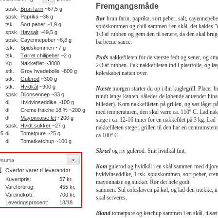
Fremgangsmåde
spsk.
Brun farin
~67,5 g
spsk.
Paprika ~36 g
Rør
brun farin, paprika, sort peber, salt, cayennepebe
tsk.
Sort peber
~1,9 g
spidskommen og chili sammen i en skål, det kaldes "
spsk.
Havsalt
~49,5 g
1/3 af rubben og gem den til senere, da den skal bruge
spsk.
Cayennepeber ~6,8 g
barbecue sauce.
tsk.
Spidskommen ~7 g
tsk.
Tørret chilipeber
~2 g
Puds
nakkefileten for de værste fedt og sener, og sm
Kg
Nakkefilet ~3000
2/3 af rubben. Pak nakkefileten ind i plastfolie, og læ
stk.
Grov hvedebolle ~800 g
køleskabet natten over.
stk.
Gulerod
~300 g
5
stk.
Hvidkål
~900 g
Næste
morgen starter du op i din kuglegrill. Placer br
spsk.
Dijonsennep
~33 g
rundt langs kanten, således de løbende antænder hin
dl.
Hvidvinseddike ~100 g
billeder). Kom nakkefileten på grillen, og sæt låget p
dl.
Creme fraiche 18 % ~200 g
med temperaturen, den skal være ca. 110º C. Lad nak
dl.
Mayonnaise let
~200 g
stege i ca. 12-16 timer for en nakkefilet på 3 kg. Lad
spsk.
Hvidt sukker
~27 g
nakkefileten stege i grillen til den har en centrumste
25
dl.
Tomatpure ~25 g
ca 100º C.
dl.
Tomatketchup ~100 g
Skræl
og riv gulerod. Snit hvidkål fint.
Kom
gulerod og hvidkål i en skål sammen med dijon
Overfør varer til leverandør
hvidvinseddike, 1 tsk. spidskommen, sort peber, crem
Kuvertpris:
57 kr.
mayonnaise og sukker. Rør det hele godt
Vareforbrug:
455 kr.
sammen. Stil coleslawen på køl, og lad den trække, in
Vareindkøb:
700 kr.
skal serveres.
Leveringsprocent:
18/18
Bland
tomatpure og ketchup sammen i en skål, tilsæt