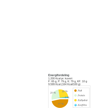
Energifordeling
1.200 Kcal
pr. kuvert
F: 65 g, P: 79 g, K: 79 g, KF: 10 g
9.599 Kcal (164 Kcal/100 g)