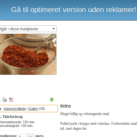
Gå til optimeret version uden reklamer!
Intro
Indsend billede
|
Galleri
(28)
Meget billig og velsmagende mad.
. Tidsforbrug
rberedelsestid:
720
min.
Pulled pork i burger med coleslaw. Forberedelse skal
beredningstid:
720
min.
tid, start dagen før.
gredienser
pers.