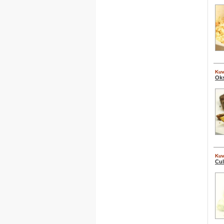
Kuv
Oks
Kuv
Cul