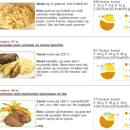
538 Kcal pr. kuvert
Skræl
og riv gulerod. Snit hvidkål fint.
F: 37 g, P: 8 g, K: 51 g
2.150 Kcal (81 Kcal/100 g
Kom
gulerod og hvidkål i en skål
sammen med dijonsennep,
hvidvinseddike, spidskommen, sort
peber, creme fraiche, mayonnaise og
sukker. Rør det hele godt sammen.
ertpris: 57 kr.
esteaks med coleslaw og stegte kartofler
817 Kcal pr. kuvert
F: 44 g, P: 44 g, K: 65 g
Tænd
ovnen på 225º C.
3.269 Kcal (125 Kcal/100 
Skræl
kartofler, og skær dem i
ensartede både. Bland dem med olie,
salt, peber og rosmarin i et ildfast fad.
Stil fadet i ovnen 30-40 minutter ved
225° ...
ertpris: 56 kr.
ottesteg med marinerede grøntsager og dip
773 Kcal pr. kuvert
Tænd
ovnen på 180º C varmluft/200º
F: 56 g, P: 45 g, K: 28 g
C alm. ovn, eller start op i din kuglegrill.
3.091 Kcal (129 Kcal/100 
Rids
culotten på fedtsiden, og gnid den
med salt og peber. Brun stegen ved
stærk varme på en pande.
Læg
...