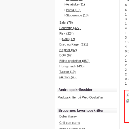
Asiatiske (11)
6
Pasta (19)
6
1
Studerende (18)
3
Salat (78)
1
Fedtfattig (427)
4
1
Fisk (224)
3
Grill (77)
16
Brød og Kager (191)
4
Højtider (92)
0,
DDV (67)
2
1
Billige opskrifter (850)
2
Hurtig mad (1435)
2
Tærter (19)
2
Økologi (45)
0,
1
Andre opskriftssider
Madopskrifter på Web Opskrifter
Brugernes favoritopskrifter
Boller i karry
Chili con carne