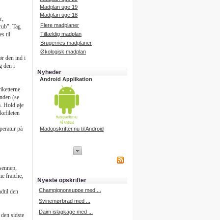
Madplan uge 19
Madplan uge 18
r,
Flere madplaner
rub". Tag
s til
Tilfældig madplan
Brugernes madplaner
Økologisk madplan
ør den ind i
g den i
Nyheder
Android Applikation
iketterne
anden (se
å. Hold øje
kefileten
mperatur på
Madopskrifter.nu til Android
iPhone Applikation
iPhone applikation.
sennep,
Hent vores iPhone applikation på
e fraiche,
APP Store i dag.
Nyeste opskrifter
iPhone udvikling
Champignonsuppe med ...
dtil den
Svinemørbrad med ...
Daim islagkage med ...
 den sidste