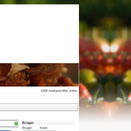
1968
madopskrifter online
Bruger
Bruger:
Kode: