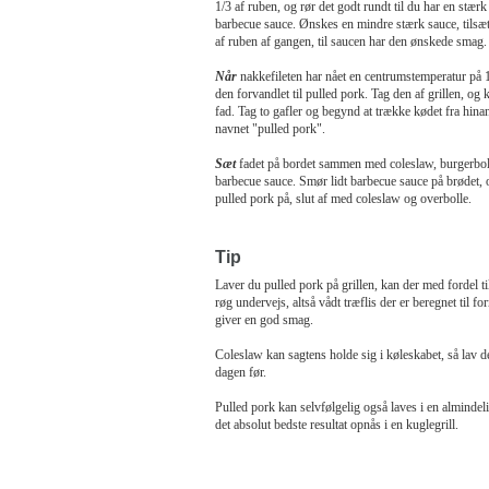
1/3 af ruben, og rør det godt rundt til du har en stærk
barbecue sauce. Ønskes en mindre stærk sauce, tilsætt
af ruben af gangen, til saucen har den ønskede smag.
Når
nakkefileten har nået en centrumstemperatur på 
den forvandlet til pulled pork. Tag den af grillen, og 
fad. Tag to gafler og begynd at trække kødet fra hina
navnet "pulled pork".
Sæt
fadet på bordet sammen med coleslaw, burgerbol
barbecue sauce. Smør lidt barbecue sauce på brødet,
pulled pork på, slut af med coleslaw og overbolle.
Tip
Laver du pulled pork på grillen, kan der med fordel til
røg undervejs, altså vådt træflis der er beregnet til for
giver en god smag.
Coleslaw kan sagtens holde sig i køleskabet, så lav 
dagen før.
Pulled pork kan selvfølgelig også laves i en alminde
det absolut bedste resultat opnås i en kuglegrill.