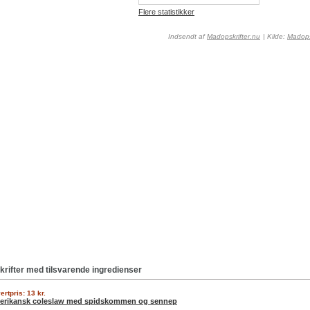
Flere statistikker
Indsendt af
Madopskrifter.nu
| Kilde:
Madops
krifter med tilsvarende ingredienser
ertpris: 13 kr.
erikansk coleslaw med spidskommen og sennep