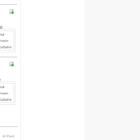
Ny funktion
Bedøm og kommenter en
opskrift.
Denne funktion finder du nederst
på siden for hver opskrift. Du
skal være logget på for at
anvende denne funktion.
g)
Anbefalet
energisammensætning:
Fedt: 25-35%
Protein: 10-20%
Kulhydrat: 50-60%
Anbefalingen er individuel og
afhænger af dit energiforbrug.
)
Kilde:
(NNA) 2004
Hjælp
Anbring musen over disse
hjælpetekster, hvis du ønsker
mere tid til at læse dem.
Næste hjælpetekst vises først
når musen igen fjernes.
Energibehov pr. døgn
Mand ca. 11.000 kJ.
Kvinde ca. 9.000 kJ.
10 Point