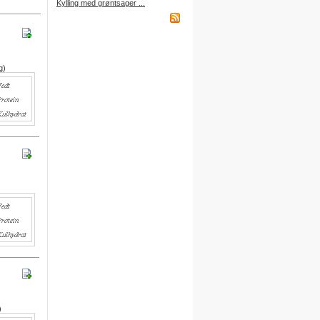
Kylling med grøntsager ...
købt et abonnement.
g)
Indkøbsliste på WAP
Du kan få adgang til din
indkøbsliste fra din mobiltelefon
via WAP.
Adressen er:
http://wap.DitBrugernavn.
madopskrifter.nu
Indkøbsliste på mail
Du kan nu sende din indkøbsliste
til din egen mailboks.
Du finder denne funktion nederst
på indkøbslisten, når du er logget
på.
Gratis adgang
Du kan få adgang til alle
)
funktioner ved at oprette dine