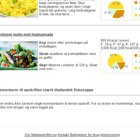
bank citrongræsset fladt. Skyl
forårsløgene, og skær dem i ringe
(også det grønne). Læg forårsløgene
til side, de skal først ...
ndstegt multe med thaimarinade
901 Kcal pr. kuvert
Kog
risene efter anvisningen på
F: 18 g, P: 47 g, K: 137 g
emballagen.
3.606 Kcal (168 Kcal/100 
Skrab
skællene af kulmulefileten med
en gaffel.
Skær
fileterne i stykker af 125 g. Skær
små snit i ...
mentarer til opskriften
stærk thailandsk fiskesuppe
er endnu ikke skrevet nogle kommentarer til denne opskrift. For at skrive en kommentar, sk
ttet som bruger, og være logget på.
Om Madopskrifter.nu
Kontakt
Betingelser for brug
Annoncering