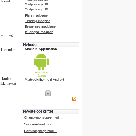
yde med
Madplan uge 19
Madplan uge 18
Flere madplaner
Tilfældig madplan
Brugernes madplaner
Økologisk madplan
ppen. Kog
Nyheder
Android Applikation
k koriander
, skrubbe,
Madopskrifter.nu til Android
fisk, havkat
iPhone Applikation
iPhone applikation.
Hent vores iPhone applikation på
APP Store i dag.
Nyeste opskrifter
iPhone udvikling
Champignonsuppe med ...
Svinemørbrad med ...
Daim islagkage med ...