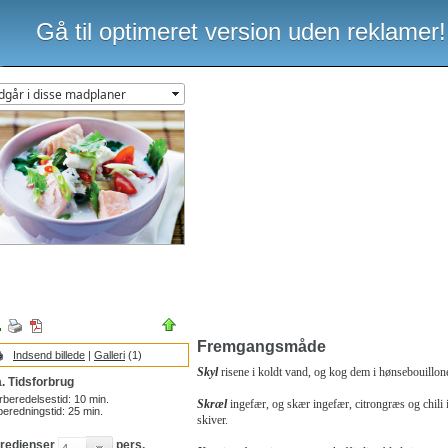
Gå til optimeret version uden reklamer!
Fremgangsmåde
Indsend billede
|
Galleri
(1)
Skyl
risene i koldt vand, og kog dem i hønsebouillon
. Tidsforbrug
rberedelsestid:
10
min.
Skræl
ingefær, og skær ingefær, citrongræs og chili 
beredningstid:
25
min.
skiver.
gredienser
pers.