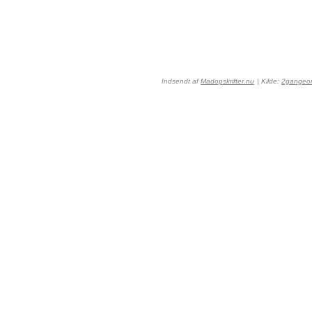
Indsendt af
Madopskrifter.nu
| Kilde:
2gangeo