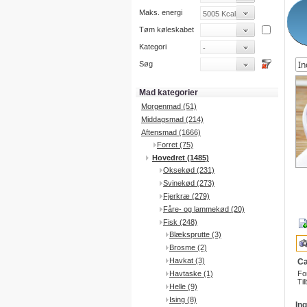
Maks. energi
Tøm køleskabet
Kategori
Søg
Mad kategorier
Morgenmad (51)
Middagsmad (214)
Aftensmad (1666)
Forret (75)
Hovedret (1485)
Oksekød (231)
Svinekød (273)
Fjerkræ (279)
Fåre- og lammekød (20)
Fisk (248)
Blæksprutte (3)
Brosme (2)
Havkat (3)
Ca
Havtaske (1)
Fo
Til
Helle (9)
Ising (8)
In