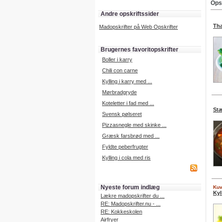
Ops
Andre opskriftssider
Tha
Madopskrifter på Web Opskrifter
Brugernes favoritopskrifter
Boller i karry
Chili con carne
Kylling i karry med ...
Mørbradgryde
Koteletter i fad med ...
Stæ
Svensk pølseret
Pizzasnegle med skinke ...
Græsk farsbrød med ...
Fyldte peberfrugter
Kylling i cola med ris
Nyeste forum indlæg
Kuv
Kyl
Lækre madopskrifter du ...
RE: Madopskrifter.nu - ...
RE: Kokkeskolen
Airfryer