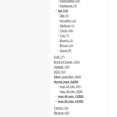
Rødspætte (20)
Rødtunge (3)
Sej (13)
Sild (6)
Skrubbe (11)
Slethvar (1)
Torsk (30)
Tun (7)
Østers (2)
Ørred (14)
Sushi (8)
Grill (77)
Brød og Kager (191)
Højtider (92)
DDV (67)
Billige opskrifter (850)
Hurtig mad (1435)
max 15 min. (97)
max 30 min. (558)
max 45 min. (1055)
max 60 min. (1435)
Tærter (19)
Økologi (45)