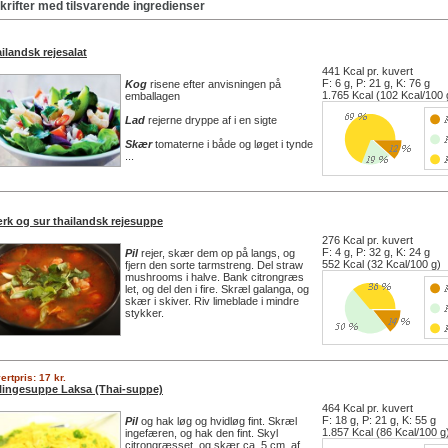
krifter med tilsvarende ingredienser
ilandsk rejesalat
441 Kcal pr. kuvert
F: 6 g, P: 21 g, K: 76 g
Kog
risene efter anvisningen på
1.765 Kcal (102 Kcal/100 
emballagen
Lad
rejerne dryppe af i en sigte
Skær
tomaterne i både og løget i tynde
...
rk og sur thailandsk rejesuppe
276 Kcal pr. kuvert
F: 4 g, P: 32 g, K: 24 g
Pil
rejer, skær dem op på langs, og
552 Kcal (32 Kcal/100 g)
fjern den sorte tarmstreng. Del straw
mushrooms i halve. Bank citrongræs
let, og del den i fire. Skræl galanga, og
skær i skiver. Riv limeblade i mindre
stykker.
ertpris: 17 kr.
lingesuppe Laksa (Thai-suppe)
464 Kcal pr. kuvert
F: 18 g, P: 21 g, K: 55 g
Pil
og hak løg og hvidløg fint. Skræl
1.857 Kcal (86 Kcal/100 g
ingefæren, og hak den fint. Skyl
citrongræsset, og skær ca. 5 cm. af,