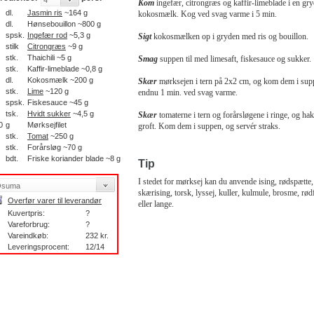
Kom
ingefær, citrongræs og kaffir-limeblade i en gr
dl.
Jasmin ris
~164 g
kokosmælk. Kog ved svag varme i 5 min.
dl.
Hønsebouillon ~800 g
spsk.
Ingefær rod
~5,3 g
Sigt
kokosmælken op i gryden med ris og bouillon.
stilk
Citrongræs
~9 g
stk.
Thaichili ~5 g
Smag
suppen til med limesaft, fiskesauce og sukker.
stk.
Kaffir-limeblade ~0,8 g
dl.
Kokosmælk ~200 g
Skær
mørksejen i tern på 2x2 cm, og kom dem i su
stk.
Lime
~120 g
endnu 1 min. ved svag varme.
spsk.
Fiskesauce ~45 g
tsk.
Hvidt sukker
~4,5 g
Skær
tomaterne i tern og forårsløgene i ringe, og ha
0
g
Mørksejfilet
groft. Kom dem i suppen, og servér straks.
stk.
Tomat
~250 g
stk.
Forårsløg ~70 g
bdt.
Friske koriander blade ~8 g
Tip
I stedet for mørksej kan du anvende ising, rødspætte
skærising, torsk, lyssej, kuller, kulmule, brosme, rød
Overfør varer til leverandør
eller lange.
Kuvertpris:
?
Vareforbrug:
?
Vareindkøb:
232 kr.
Leveringsprocent:
12/14