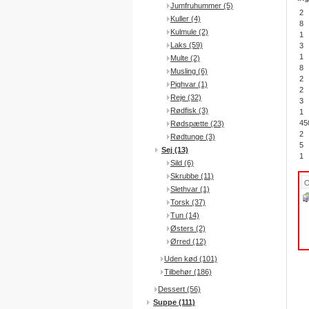
Jumfruhummer (5)
2
Kuller (4)
8
Kulmule (2)
1
Laks (59)
3
1
Multe (2)
8
Musling (6)
2
Pighvar (1)
2
Reje (32)
3
Rødfisk (3)
1
45
Rødspætte (23)
2
Rødtunge (3)
5
Sej (13)
1
Sild (6)
Skrubbe (11)
Slethvar (1)
Torsk (37)
Tun (14)
Østers (2)
Ørred (12)
Uden kød (101)
Tilbehør (186)
Dessert (56)
Suppe (111)