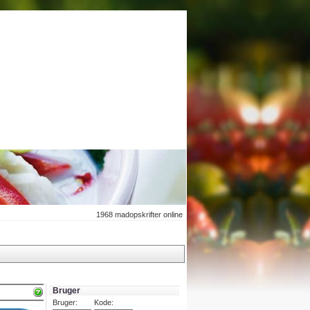
1968
madopskrifter online
Bruger
Bruger:
Kode: