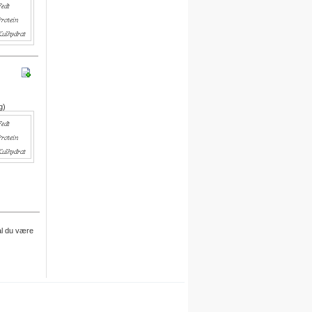
egne opskrifter i systemet.
For hver opskrift du opretter,
kvitterer vi med 30 dages gratis
adgang.
Engelsk version
Vi er i gang med at oversætte alle
g)
opskrifter til engelsk.
Besøg det engelske site her
Meal plan
Ny funktion
Skriv en privat note til en opskrift
.
al du være
Denne funktion finder du under
billedet på siden for hver opskrift.
Du skal være logget på for at
anvende denne funktion.