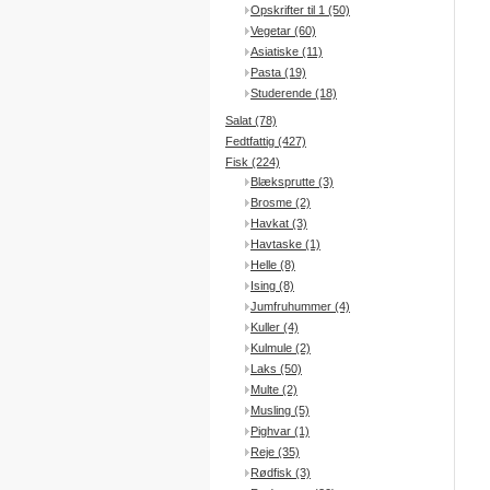
Opskrifter til 1 (50)
Vegetar (60)
Asiatiske (11)
Pasta (19)
Studerende (18)
Salat (78)
Fedtfattig (427)
Fisk (224)
Blæksprutte (3)
Brosme (2)
Havkat (3)
Havtaske (1)
Helle (8)
Ising (8)
Jumfruhummer (4)
Kuller (4)
Kulmule (2)
Laks (50)
Multe (2)
Musling (5)
Pighvar (1)
Reje (35)
Rødfisk (3)