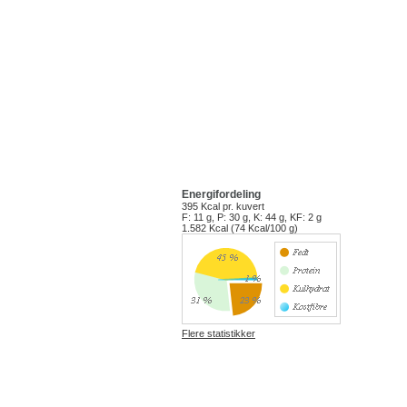
Energifordeling
395 Kcal
pr. kuvert
F: 11 g, P: 30 g, K: 44 g, KF: 2 g
1.582 Kcal (74 Kcal/100 g)
Flere statistikker