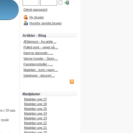
Glemt password
Ny bruger
Hvorfor oprette bruger
Artikler - Blog
Æblemost - fra æble ...
Pulled pork - røget på ...
Køerne dansede - ...
Varme hveder - Store ...
Fastelavnsboller - ...
Madplan - kom i gang ...
Islagkage - dessert ...
Madplaner
Madplan uge 27
Madplan uge 26
Madplan uge 25
en i 10 min.
Madplan uge 24
Madplan uge 23
i tynde
Madplan uge 22
Madplan uge 21
Madplan uge 20