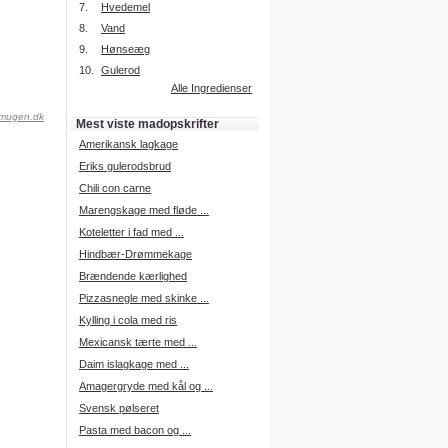
7.
Hvedemel
8.
Vand
9.
Hønseæg
Intelligent søgning
10.
Gulerod
Få foreslået opskrifter.
Alle Ingredienser
Madopskrifter.nu sætter igen
standarden for opskriftssøgning.
mugen.dk
Mest viste madopskrifter
Prøv vores nye "Foreslå
opskrifter" funktion.
Amerikansk lagkage
Læs mere her.
Eriks gulerodsbrud
Chili con carne
Marengskage med fløde ...
Mad Forum
Koteletter i fad med ...
Vi har nu oprettet et mad forum,
hvor i kan dele jeres erfaringer.
Hindbær-Drømmekage
Log på med dine oplysninger fra
Brændende kærlighed
Madopskrifter.nu.
Gå til forum
Pizzasnegle med skinke ...
Kylling i cola med ris
Mexicansk tærte med ...
Daim islagkage med ...
Indkøbsliste på SMS
Amagergryde med kål og ...
Du kan få tilsendt din indkøbsliste
Svensk pølseret
på SMS.
Pasta med bacon og ...
For at benytte SMS funktionen,
skal du være logget på, og have