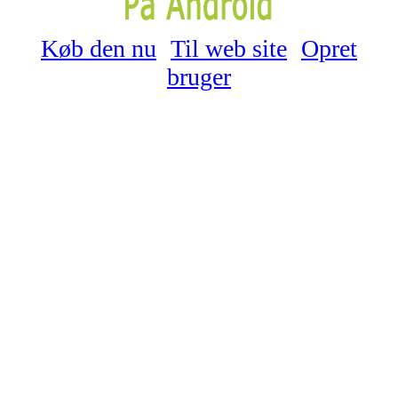
Køb den nu
Til web site
Opret
bruger