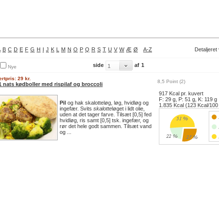
A
B
C
D
E
F
G
H
I
J
K
L
M
N
O
P
Q
R
S
T
U
V
W
Æ
Ø
A-Z
Detaljeret
side
af
1
Nye
rtpris: 29 kr.
8,5 Point (2)
 nats kødboller med rispilaf og broccoli
917 Kcal pr. kuvert
F: 29 g, P: 51 g, K: 119 g
Pil
og hak skalotteløg, løg, hvidløg og
1.835 Kcal (123 Kcal/100
ingefær. Svits
skalotte
løget i lidt olie,
uden at det tager farve. Tilsæt [0,5] fed
hvidløg, ris samt [0,5] tsk. ingefær, og
rør det hele godt sammen. Tilsæt vand
og ...