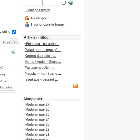
Glemt password
Ny bruger
Hvorfor oprette bruger
 visning
Artikler - Blog
Æblemost - fra æble ...
Pulled pork - røget på ...
Køerne dansede - ...
Varme hveder - Store ...
 g)
Fastelavnsboller - ...
Madplan - kom i gang ...
Islagkage - dessert ...
Madplaner
Madplan uge 27
Madplan uge 26
Madplan uge 25
Madplan uge 24
Madplan uge 23
Madplan uge 22
Madplan uge 21
Madplan uge 20