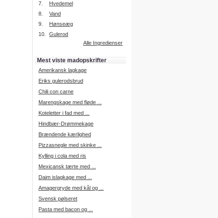
7.
Hvedemel
8.
Vand
9.
Hønseæg
Intelligent søgning
10.
Gulerod
Få foreslået opskrifter.
Alle Ingredienser
Madopskrifter.nu sætter igen
standarden for opskriftssøgning.
Mest viste madopskrifter
Prøv vores nye "Foreslå
opskrifter" funktion.
Amerikansk lagkage
Læs mere her.
Eriks gulerodsbrud
Chili con carne
Marengskage med fløde ...
Mad Forum
Koteletter i fad med ...
Vi har nu oprettet et mad forum,
hvor i kan dele jeres erfaringer.
Hindbær-Drømmekage
Log på med dine oplysninger fra
Brændende kærlighed
Madopskrifter.nu.
Gå til forum
Pizzasnegle med skinke ...
Kylling i cola med ris
Mexicansk tærte med ...
Daim islagkage med ...
Indkøbsliste på SMS
Amagergryde med kål og ...
Du kan få tilsendt din indkøbsliste
Svensk pølseret
på SMS.
Pasta med bacon og ...
For at benytte SMS funktionen,
skal du være logget på, og have