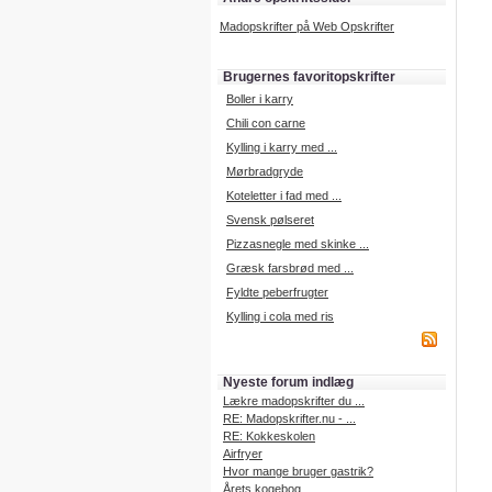
Madopskrifter på Web Opskrifter
Brugernes favoritopskrifter
Boller i karry
Chili con carne
Kylling i karry med ...
Mørbradgryde
Koteletter i fad med ...
Svensk pølseret
Pizzasnegle med skinke ...
Græsk farsbrød med ...
Fyldte peberfrugter
Kylling i cola med ris
Nyeste forum indlæg
Lækre madopskrifter du ...
RE: Madopskrifter.nu - ...
RE: Kokkeskolen
Airfryer
Hvor mange bruger gastrik?
Årets kogebog