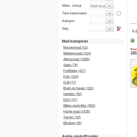
Maks. energi
Tøm køleskabet
Kategori
Søg
1
Mad kategorier
Morgenmad (51)
Kuve
1001
Middagsmad (214)
Aftensmad (1666)
Salat (78)
Fedtfattig (427)
Fisk (224)
Grill (77)
Brød og Kager (191)
Højtider (92)
DDV (67)
Billige opskrifter (850)
Hurtig mad (1435)
Tærter (19)
Økologi (45)
Andre opskriftssider