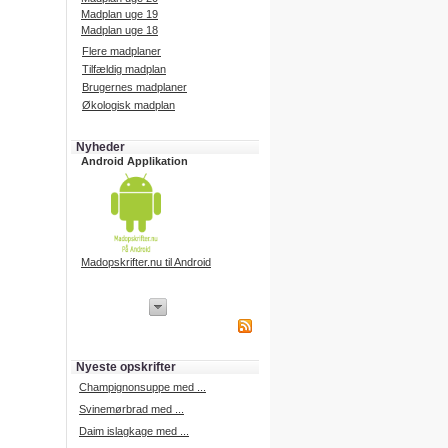
Madplan uge 19
Madplan uge 18
Flere madplaner
Tilfældig madplan
Brugernes madplaner
Økologisk madplan
Nyheder
Android Applikation
Madopskrifter.nu til Android
iPhone Applikation
iPhone applikation.
Hent vores iPhone applikation på
APP Store i dag.
Nyeste opskrifter
iPhone udvikling
Champignonsuppe med ...
Svinemørbrad med ...
Daim islagkage med ...