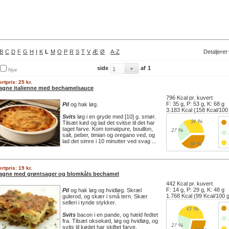
B
C
D
F
G
H
I
K
L
M
O
P
R
S
T
V
Æ
Ø
A-Z
Detaljeret
side
af
1
Nye
rtpris: 25 kr.
agne italienne med bechamelsauce
796 Kcal pr. kuvert
F: 35 g, P: 53 g, K: 68 g
Pil
og hak løg.
3.183 Kcal (158 Kcal/100
Svits
løg i en gryde med [10] g. smør.
Tilsæt kød og lad det svitse til det har
taget farve. Kom tomatpure, bouillon,
salt, peber, timian og oregano ved, og
lad det simre i 10 minutter ved svag ...
rtpris: 19 kr.
agne med grøntsager og blomkåls bechamel
442 Kcal pr. kuvert
F: 14 g, P: 29 g, K: 48 g
Pil
og hak løg og hvidløg. Skræl
1.768 Kcal (99 Kcal/100 
gulerod, og skær i små tern. Skær
selleri i tynde stykker.
Svits
bacon i en pande, og hæld fedtet
fra. Tilsæt oksekød, løg og hvidløg, og
svits til kødet har skiftet farve.