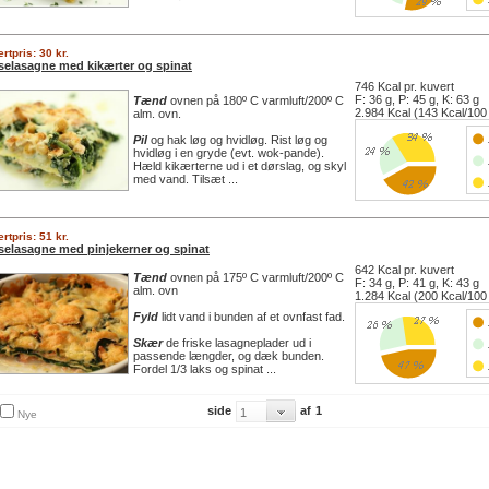
rtpris: 30 kr.
selasagne med kikærter og spinat
746 Kcal pr. kuvert
F: 36 g, P: 45 g, K: 63 g
Tænd
ovnen på 180º C varmluft/200º C
2.984 Kcal (143 Kcal/100
alm. ovn.
Pil
og hak løg og hvidløg. Rist løg og
hvidløg i en gryde (evt. wok-pande).
Hæld kikærterne ud i et dørslag, og skyl
med vand. Tilsæt ...
rtpris: 51 kr.
selasagne med pinjekerner og spinat
642 Kcal pr. kuvert
Tænd
ovnen på 175º C varmluft/200º C
F: 34 g, P: 41 g, K: 43 g
alm. ovn
1.284 Kcal (200 Kcal/100
Fyld
lidt vand i bunden af et ovnfast fad.
Skær
de friske lasagneplader ud i
passende længder, og dæk bunden.
Fordel 1/3 laks og spinat ...
side
af
1
Nye