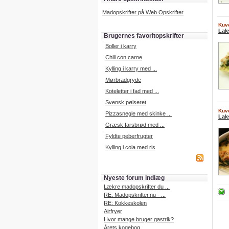
Madopskrifter på Web Opskrifter
Kuve
Lak
Brugernes favoritopskrifter
Boller i karry
Chili con carne
Kylling i karry med ...
Mørbradgryde
Koteletter i fad med ...
Svensk pølseret
Kuve
Pizzasnegle med skinke ...
Lak
Græsk farsbrød med ...
Fyldte peberfrugter
Kylling i cola med ris
Nyeste forum indlæg
Lækre madopskrifter du ...
RE: Madopskrifter.nu - ...
RE: Kokkeskolen
Airfryer
Hvor mange bruger gastrik?
Årets kogebog