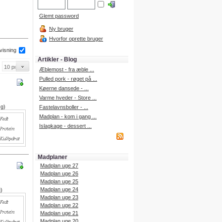
Glemt password
Ny bruger
Hvorfor oprette bruger
 visning
Artikler - Blog
Æblemost - fra æble ...
Pulled pork - røget på ...
Køerne dansede - ...
Varme hveder - Store ...
 g)
Fastelavnsboller - ...
Madplan - kom i gang ...
Islagkage - dessert ...
Madplaner
Madplan uge 27
Madplan uge 26
Madplan uge 25
Madplan uge 24
g)
Madplan uge 23
Madplan uge 22
Madplan uge 21
Madplan uge 20