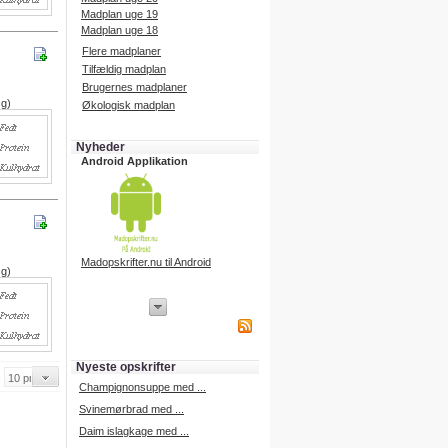
Madplan uge 19
Madplan uge 18
Flere madplaner
Tilfældig madplan
Brugernes madplaner
 g)
Økologisk madplan
Nyheder
Android Applikation
Madopskrifter.nu til Android
 g)
iPhone Applikation
iPhone applikation.
Hent vores iPhone applikation på
APP Store i dag.
Nyeste opskrifter
iPhone udvikling
Champignonsuppe med ...
Svinemørbrad med ...
Daim islagkage med ...