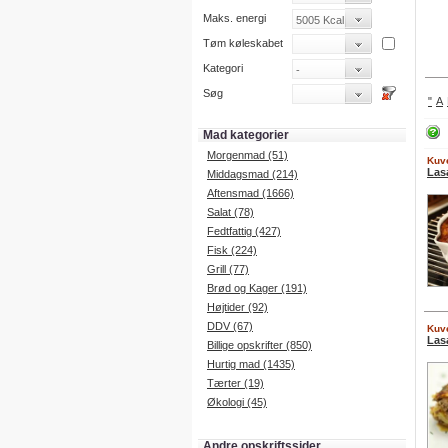
Maks. energi
Tøm køleskabet
Kategori
Søg
"
A
Mad kategorier
Morgenmad (51)
Kuve
Las
Middagsmad (214)
Aftensmad (1666)
Salat (78)
Fedtfattig (427)
Fisk (224)
Grill (77)
Brød og Kager (191)
Højtider (92)
DDV (67)
Kuve
Las
Billige opskrifter (850)
Hurtig mad (1435)
Tærter (19)
Økologi (45)
Andre opskriftssider