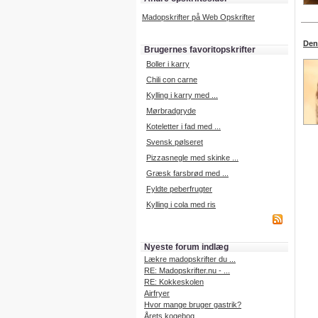
Madopskrifter på Web Opskrifter
Den
Brugernes favoritopskrifter
Boller i karry
Chili con carne
Kylling i karry med ...
Mørbradgryde
Koteletter i fad med ...
Svensk pølseret
Pizzasnegle med skinke ...
Græsk farsbrød med ...
Fyldte peberfrugter
Kylling i cola med ris
Nyeste forum indlæg
Lækre madopskrifter du ...
RE: Madopskrifter.nu - ...
RE: Kokkeskolen
Airfryer
Hvor mange bruger gastrik?
Årets kogebog