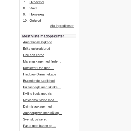
7.
Hvedemel
8.
Vand
9.
Hønseæg
Intelligent søgning
10.
Gulerod
Få foreslået opskrifter.
Alle Ingredienser
Madopskrifter.nu sætter igen
standarden for opskriftssøgning.
Mest viste madopskrifter
Prøv vores nye "Foreslå
opskrifter" funktion.
Amerikansk lagkage
Læs mere her.
Eriks gulerodsbrud
Chili con carne
Marengskage med fløde ...
Mad Forum
Koteletter i fad med ...
Vi har nu oprettet et mad forum,
hvor i kan dele jeres erfaringer.
Hindbær-Drømmekage
Log på med dine oplysninger fra
Brændende kærlighed
Madopskrifter.nu.
Gå til forum
Pizzasnegle med skinke ...
Kylling i cola med ris
Mexicansk tærte med ...
Daim islagkage med ...
Indkøbsliste på SMS
Amagergryde med kål og ...
Du kan få tilsendt din indkøbsliste
Svensk pølseret
på SMS.
Pasta med bacon og ...
For at benytte SMS funktionen,
skal du være logget på, og have