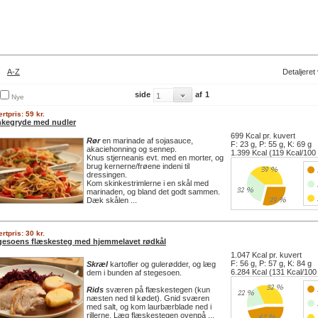
A-Z
Detaljeret
side
af
1
Nye
rtpris: 59 kr.
nkegryde med nudler
699 Kcal pr. kuvert
Rør
en marinade af sojasauce,
F: 23 g, P: 55 g, K: 69 g
akaciehonning og sennep.
1.399 Kcal (119 Kcal/100
Knus stjerneanis evt. med en morter, og
brug kernerne/frøene indeni til
dressingen.
Kom skinkestrimlerne i en skål med
marinaden, og bland det godt sammen.
Dæk skålen ...
rtpris: 30 kr.
gesoens flæskesteg med hjemmelavet rødkål
1.047 Kcal pr. kuvert
F: 56 g, P: 57 g, K: 84 g
Skræl
kartofler og gulerødder, og læg
6.284 Kcal (131 Kcal/100
dem i bunden af stegesoen.
Rids
sværen på flæskestegen (kun
næsten ned til kødet). Gnid sværen
med salt, og kom laurbærblade ned i
rillerne. Læg flæskestegen ovenpå ...