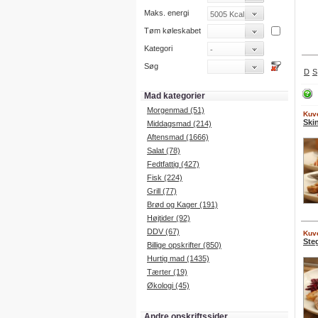
Maks. energi
Tøm køleskabet
Kategori
Søg
D
S
Mad kategorier
Morgenmad (51)
Kuve
Ski
Middagsmad (214)
Aftensmad (1666)
Salat (78)
Fedtfattig (427)
Fisk (224)
Grill (77)
Brød og Kager (191)
Højtider (92)
DDV (67)
Kuve
Ste
Billige opskrifter (850)
Hurtig mad (1435)
Tærter (19)
Økologi (45)
Andre opskriftssider