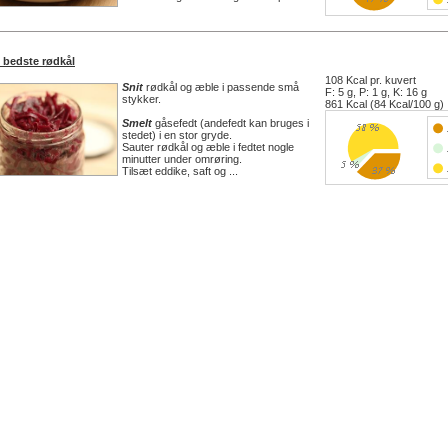
 bedste rødkål
108 Kcal pr. kuvert
Snit
rødkål og æble i passende små
F: 5 g, P: 1 g, K: 16 g
stykker.
861 Kcal (84 Kcal/100 g)
Smelt
gåsefedt (andefedt kan bruges i
stedet) i en stor gryde.
Sauter rødkål og æble i fedtet nogle
minutter under omrøring.
Tilsæt eddike, saft og ...