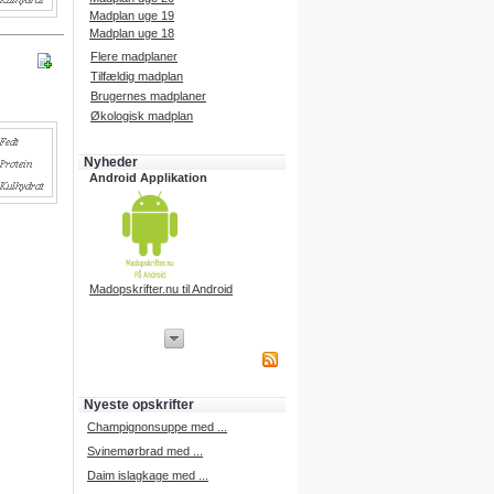
Madplan uge 19
Madplan uge 18
Flere madplaner
Tilfældig madplan
Brugernes madplaner
Økologisk madplan
Nyheder
Android Applikation
Madopskrifter.nu til Android
iPhone Applikation
iPhone applikation.
Hent vores iPhone applikation på
APP Store i dag.
Nyeste opskrifter
iPhone udvikling
Champignonsuppe med ...
Svinemørbrad med ...
Daim islagkage med ...