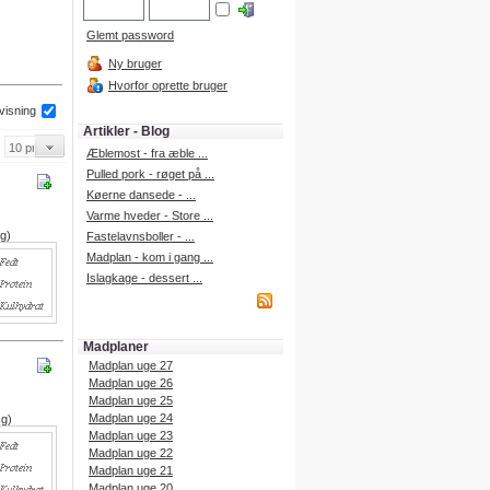
Glemt password
Ny bruger
Hvorfor oprette bruger
 visning
Artikler - Blog
Æblemost - fra æble ...
Pulled pork - røget på ...
Køerne dansede - ...
Varme hveder - Store ...
 g)
Fastelavnsboller - ...
Madplan - kom i gang ...
Islagkage - dessert ...
Madplaner
Madplan uge 27
Madplan uge 26
Madplan uge 25
Madplan uge 24
 g)
Madplan uge 23
Madplan uge 22
Madplan uge 21
Madplan uge 20