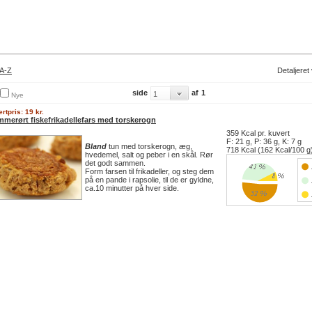
A-Z
Detaljeret
side
af
1
Nye
rtpris: 19 kr.
mmerørt fiskefrikadellefars med torskerogn
359 Kcal pr. kuvert
F: 21 g, P: 36 g, K: 7 g
Bland
tun med torskerogn, æg,
718 Kcal (162 Kcal/100 g
hvedemel, salt og peber i en skål. Rør
det godt sammen.
Form farsen til frikadeller, og steg dem
på en pande i rapsolie, til de er gyldne,
ca.10 minutter på hver side.