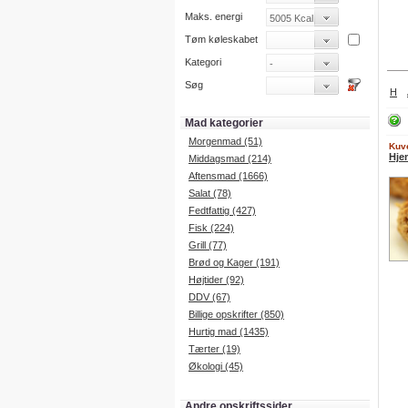
Maks. energi
Tøm køleskabet
Kategori
Søg
H
Mad kategorier
Morgenmad (51)
Kuve
Hje
Middagsmad (214)
Aftensmad (1666)
Salat (78)
Fedtfattig (427)
Fisk (224)
Grill (77)
Brød og Kager (191)
Højtider (92)
DDV (67)
Billige opskrifter (850)
Hurtig mad (1435)
Tærter (19)
Økologi (45)
Andre opskriftssider