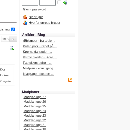
Glemt password
Ny bruger
Hvorfor oprette bruger
 visning
Artikler - Blog
Æblemost - fra æble ...
Pulled pork - røget på ...
Køerne dansede - ...
Varme hveder - Store ...
)
Fastelavnsboller - ...
Madplan - kom i gang ...
Islagkage - dessert ...
Madplaner
Madplan uge 27
Madplan uge 26
Madplan uge 25
Madplan uge 24
Madplan uge 23
Madplan uge 22
Madplan uge 21
Madplan uge 20