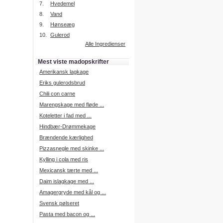
7.
Hvedemel
8.
Vand
9.
Hønseæg
Intelligent søgning
10.
Gulerod
Få foreslået opskrifter.
Alle Ingredienser
Madopskrifter.nu sætter igen
standarden for opskriftssøgning.
Mest viste madopskrifter
Prøv vores nye "Foreslå
opskrifter" funktion.
Amerikansk lagkage
Læs mere her.
Eriks gulerodsbrud
Chili con carne
Marengskage med fløde ...
Mad Forum
Koteletter i fad med ...
Vi har nu oprettet et mad forum,
hvor i kan dele jeres erfaringer.
Hindbær-Drømmekage
Log på med dine oplysninger fra
Brændende kærlighed
Madopskrifter.nu.
Gå til forum
Pizzasnegle med skinke ...
Kylling i cola med ris
Mexicansk tærte med ...
Daim islagkage med ...
Indkøbsliste på SMS
Amagergryde med kål og ...
Du kan få tilsendt din indkøbsliste
Svensk pølseret
på SMS.
Pasta med bacon og ...
For at benytte SMS funktionen,
skal du være logget på, og have