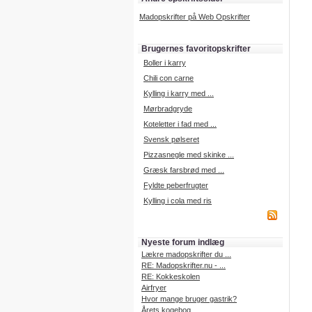
Madopskrifter på Web Opskrifter
Brugernes favoritopskrifter
Boller i karry
Chili con carne
Kylling i karry med ...
Mørbradgryde
Koteletter i fad med ...
Svensk pølseret
Pizzasnegle med skinke ...
Græsk farsbrød med ...
Fyldte peberfrugter
Kylling i cola med ris
Nyeste forum indlæg
Lækre madopskrifter du ...
RE: Madopskrifter.nu - ...
RE: Kokkeskolen
Airfryer
Hvor mange bruger gastrik?
Årets kogebog