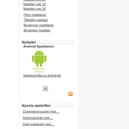
Madplan uge 19
Madplan uge 18
Flere madplaner
Tilfældig madplan
Brugernes madplaner
Økologisk madplan
Nyheder
Android Applikation
Madopskrifter.nu til Android
iPhone Applikation
iPhone applikation.
Hent vores iPhone applikation på
APP Store i dag.
Nyeste opskrifter
iPhone udvikling
Champignonsuppe med ...
Svinemørbrad med ...
Daim islagkage med ...