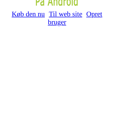
Køb den nu
Til web site
Opret
bruger