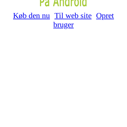
Køb den nu
Til web site
Opret
bruger