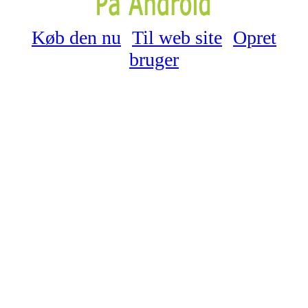
Køb den nu
Til web site
Opret
bruger