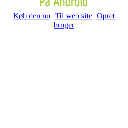
Køb den nu
Til web site
Opret
bruger