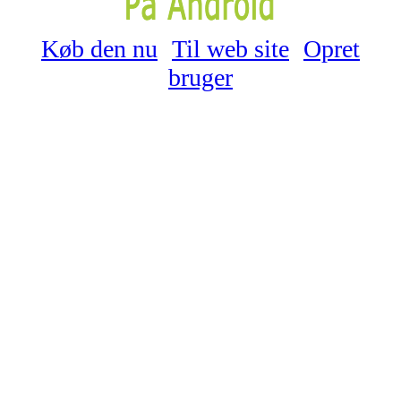
Køb den nu
Til web site
Opret
bruger