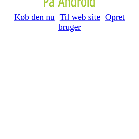
Køb den nu
Til web site
Opret
bruger