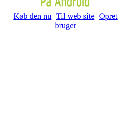
Køb den nu
Til web site
Opret
bruger