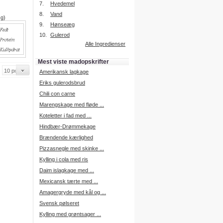
7.
Hvedemel
8.
Vand
 g)
9.
Hønseæg
Intelligent søgning
10.
Gulerod
Få foreslået opskrifter.
Alle Ingredienser
Madopskrifter.nu sætter igen
standarden for opskriftssøgning.
Mest viste madopskrifter
Prøv vores nye "Foreslå
opskrifter" funktion.
Amerikansk lagkage
Læs mere her.
Eriks gulerodsbrud
Chili con carne
Marengskage med fløde ...
Mad Forum
Koteletter i fad med ...
Vi har nu oprettet et mad forum,
hvor i kan dele jeres erfaringer.
Hindbær-Drømmekage
Log på med dine oplysninger fra
Brændende kærlighed
Madopskrifter.nu.
Gå til forum
Pizzasnegle med skinke ...
Kylling i cola med ris
Daim islagkage med ...
Mexicansk tærte med ...
Indkøbsliste på SMS
Amagergryde med kål og ...
Du kan få tilsendt din indkøbsliste
Svensk pølseret
på SMS.
Kylling med grøntsager ...
For at benytte SMS funktionen,
skal du være logget på, og have