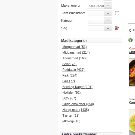
Maks. energi
Tøm køleskabet
Kategori
Søg
C
F
Mad kategorier
Morgenmad (51)
Kuve
Chi
Middagsmad (214)
Aftensmad (1666)
Salat (78)
Fedtfattig (427)
Fisk (224)
Grill (77)
Brød og Kager (191)
Højtider (92)
DDV (67)
Kuve
Kar
Billige opskrifter (850)
Hurtig mad (1435)
Tærter (19)
Økologi (45)
Andre opskriftssider