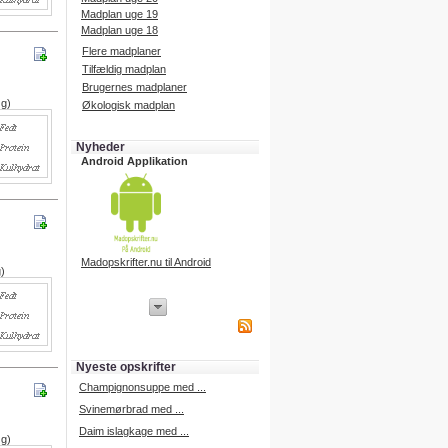
Madplan uge 19
Madplan uge 18
Flere madplaner
Tilfældig madplan
Brugernes madplaner
 g)
Økologisk madplan
Nyheder
Android Applikation
Madopskrifter.nu til Android
g)
iPhone Applikation
iPhone applikation.
Hent vores iPhone applikation på
APP Store i dag.
Nyeste opskrifter
iPhone udvikling
Champignonsuppe med ...
Svinemørbrad med ...
Daim islagkage med ...
 g)