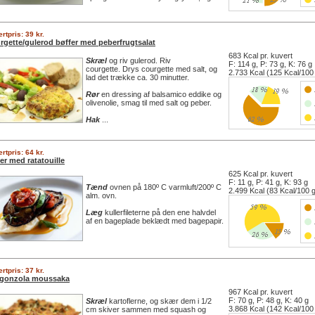
rtpris: 39 kr.
rgette/gulerod bøffer med peberfrugtsalat
683 Kcal pr. kuvert
Skræl
og riv gulerod. Riv
F: 114 g, P: 73 g, K: 76 g
courgette. Drys courgette med salt, og
2.733 Kcal (125 Kcal/100
lad det trække ca. 30 minutter.
Rør
en dressing af balsamico eddike og
olivenolie, smag til med salt og peber.
Hak
...
rtpris: 64 kr.
er med ratatouille
625 Kcal pr. kuvert
F: 11 g, P: 41 g, K: 93 g
Tænd
ovnen på 180º C varmluft/200º C
2.499 Kcal (83 Kcal/100 
alm. ovn.
Læg
kullerfileterne på den ene halvdel
af en bageplade beklædt med bagepapir.
rtpris: 37 kr.
gonzola moussaka
967 Kcal pr. kuvert
F: 70 g, P: 48 g, K: 40 g
Skræl
kartoflerne, og skær dem i 1/2
3.868 Kcal (142 Kcal/100
cm skiver sammen med squash og