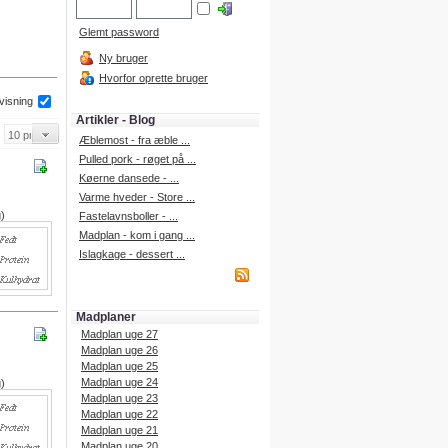
Glemt password
Ny bruger
Hvorfor oprette bruger
 visning
Artikler - Blog
Æblemost - fra æble ...
Pulled pork - røget på ...
Køerne dansede - ...
Varme hveder - Store ...
g)
Fastelavnsboller - ...
Madplan - kom i gang ...
Islagkage - dessert ...
Madplaner
Madplan uge 27
Madplan uge 26
Madplan uge 25
Madplan uge 24
g)
Madplan uge 23
Madplan uge 22
Madplan uge 21
Madplan uge 20