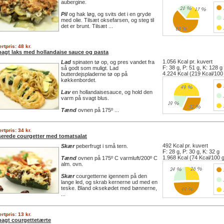
aubergine.
Pil
og hak løg, og svits det i en gryde
med olie. Tilsæt oksefarsen, og steg til
det er brunt. Tilsæt ...
rtpris: 48 kr.
bagt laks med hollandaise sauce og pasta
1.056 Kcal pr. kuvert
Lad
spinaten tø op, og pres vandet fra
F: 38 g, P: 51 g, K: 128 g
så godt som muligt. Lad
4.224 Kcal (219 Kcal/100
butterdejspladerne tø op på
køkkenbordet.
Lav
en hollandaisesauce, og hold den
varm på svagt blus.
Tænd
ovnen på 175º ...
rtpris: 34 kr.
serede courgetter med tomatsalat
492 Kcal pr. kuvert
Skær
peberfrugt i små tern.
F: 28 g, P: 30 g, K: 32 g
1.968 Kcal (74 Kcal/100 
Tænd
ovnen på 175º C varmluft/200º C
alm. ovn.
Skær
courgetterne igennem på den
lange led, og skrab kernerne ud med en
teske. Bland oksekødet med bønnerne,
...
rtpris: 13 kr.
bagt courgettetærte