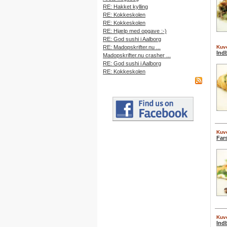
RE: Hakket kylling
RE: Kokkeskolen
RE: Kokkeskolen
RE: Hjælp med opgave :-)
RE: God sushi i Aalborg
RE: Madopskrifter.nu ...
Kuve
Ind
Madopskrifter.nu crasher ...
RE: God sushi i Aalborg
RE: Kokkeskolen
Kuve
Far
Kuve
Ind