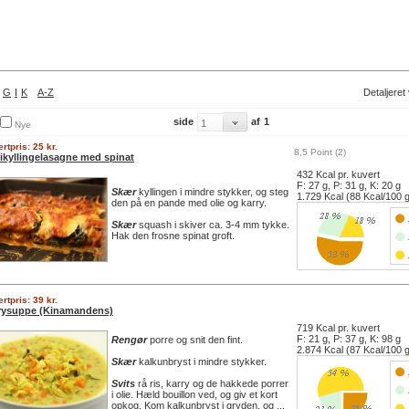
G
I
K
A-Z
Detaljeret
side
af
1
Nye
rtpris: 25 kr.
8,5 Point (2)
likyllingelasagne med spinat
432 Kcal pr. kuvert
F: 27 g, P: 31 g, K: 20 g
Skær
kyllingen i mindre stykker, og steg
1.729 Kcal (88 Kcal/100 
den på en pande med olie og karry.
Skær
squash i skiver ca. 3-4 mm tykke.
Hak den frosne spinat groft.
rtpris: 39 kr.
rysuppe (Kinamandens)
719 Kcal pr. kuvert
F: 21 g, P: 37 g, K: 98 g
Rengør
porre og snit den fint.
2.874 Kcal (87 Kcal/100 
Skær
kalkunbryst i mindre stykker.
Svits
rå ris, karry og de hakkede porrer
i olie. Hæld bouillon ved, og giv et kort
opkog. Kom kalkunbryst i gryden, og ...