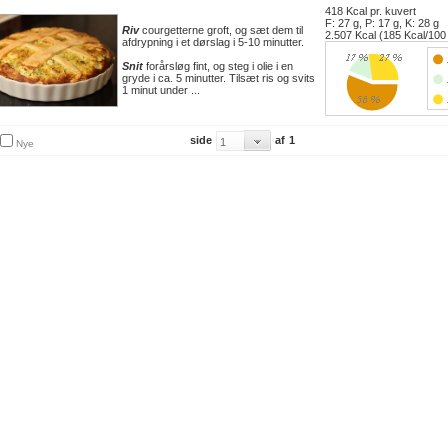
418 Kcal pr. kuvert
F: 27 g, P: 17 g, K: 28 g
Riv
courgetterne groft, og sæt dem til
2.507 Kcal (185 Kcal/100
afdrypning i et dørslag i 5-10 minutter.
Snit
forårsløg fint, og steg i olie i en
gryde i ca. 5 minutter. Tilsæt ris og svits
1 minut under ...
side
af
1
Nye