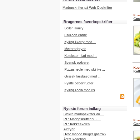
Madopskrifter på Web Opskrifter
Kuve
Cou
Brugernes favoritopskrifter
Boller i karry
Chili con carne
Kylling i karry med ...
Mørbradgryde
Koteletter i fad med ...
Svensk pølseret
Kuve
Pizzasnegle med skinke ...
Kull
Græsk farsbrød med ...
Fyldte peberfrugter
Kylling i cola med ris
Nyeste forum indlæg
Lækre madopskrifter du ...
RE: Madopskrifter.nu - ...
Kuve
Gor
RE: Kokkeskolen
Airfryer
Hvor mange bruger gastrik?
Årets kogebog