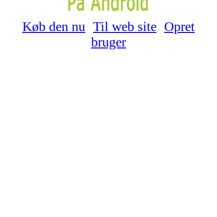
Køb den nu
Til web site
Opret
bruger