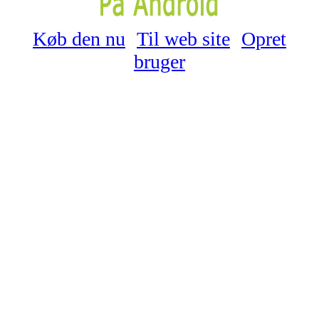
Køb den nu
Til web site
Opret
bruger