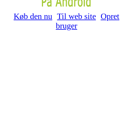
Køb den nu
Til web site
Opret
bruger