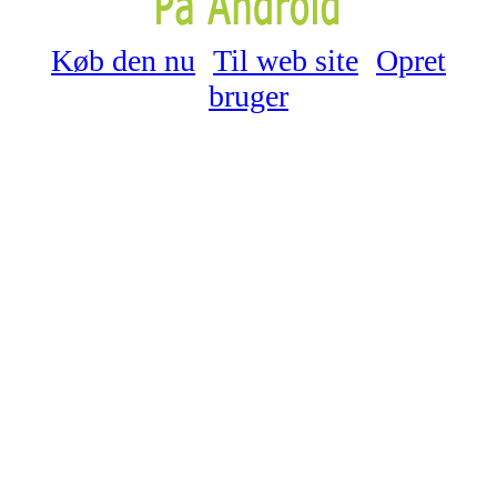
Køb den nu
Til web site
Opret
bruger