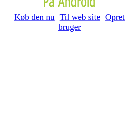
Køb den nu
Til web site
Opret
bruger