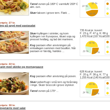
Tænd
ovnen på 180º C varmluft/ 200º C
alm. ovn.
Skær
laksen i grove tern. Flæk ...
rtpris: 27 kr.
ling på spyd med pastasalat
735 Kcal pr. kuvert
F: 23 g, P: 47 g, K: 88 g
Skær
kyllingen i strimler, og kom
1.470 Kcal (167 Kcal/100
kyllingen i en frysepose, tilsæt soja og
presset hvidløg, og lad det marinere.
Kog
pastaen efter anvisningen på
emballagen sammen med bouillon. Når
pastaen er færdig, hældes ...
rtpris: 22 kr.
taret med skinke og mornaysauce
628 Kcal pr. kuvert
F: 20 g, P: 38 g, K: 77 g
Kog
pastaen efter anvisning på posen.
1.255 Kcal (140 Kcal/100
Skær
peberfrugt i små tern og forårsløg
i ringe. Skær broccoli i grove stykker.
Tænd
ovnen på 175º ...
rtpris: 30 kr.
lingetærte med salat