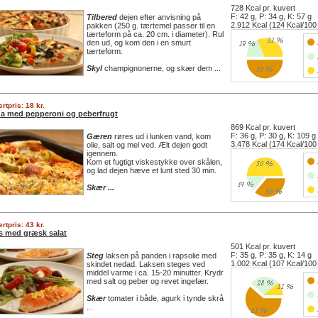
728 Kcal pr. kuvert
F: 42 g, P: 34 g, K: 57 g
Tilbered
dejen efter anvisning på
2.912 Kcal (124 Kcal/100
pakken (250 g. tærtemel passer til en
tærteform på ca. 20 cm. i diameter). Rul
den ud, og kom den i en smurt
tærteform.
Skyl
champignonerne, og skær dem ...
rtpris: 18 kr.
za med pepperoni og peberfrugt
869 Kcal pr. kuvert
F: 36 g, P: 30 g, K: 109 g
Gæren
røres ud i lunken vand, kom
3.478 Kcal (174 Kcal/100
olie, salt og mel ved. Ælt dejen godt
igennem.
Kom et fugtigt viskestykke over skålen,
og lad dejen hæve et lunt sted 30 min.
Skær ...
rtpris: 43 kr.
s med græsk salat
501 Kcal pr. kuvert
F: 35 g, P: 35 g, K: 14 g
Steg
laksen på panden i rapsolie med
1.002 Kcal (107 Kcal/100
skindet nedad. Laksen steges ved
middel varme i ca. 15-20 minutter. Krydr
med salt og peber og revet ingefær.
Skær
tomater i både, agurk i tynde skrå
...