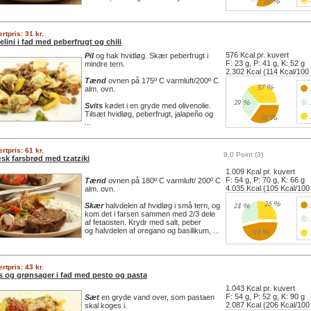
rtpris: 31 kr.
elini i fad med peberfrugt og chili
576 Kcal pr. kuvert
Pil
og hak hvidløg. Skær peberfrugt i
F: 23 g, P: 41 g, K: 52 g
mindre tern.
2.302 Kcal (114 Kcal/100
Tænd
ovnen på 175º C varmluft/200º C
alm. ovn.
Svits
kødet i en gryde med olivenolie.
Tilsæt hvidløg, peberfrugt, jalapeño og
...
rtpris: 61 kr.
9,0 Point (3)
sk farsbrød med tzatziki
1.009 Kcal pr. kuvert
F: 54 g, P: 70 g, K: 66 g
Tænd
ovnen på 180º C varmluft/ 200º C
4.035 Kcal (105 Kcal/100
alm. ovn.
Skær
halvdelen af hvidløg i små tern, og
kom det i farsen sammen med 2/3 dele
af fetaosten. Krydr med salt, peber
og halvdelen af oregano og basilikum, ...
rtpris: 43 kr.
s og grønsager i fad med pesto og pasta
1.043 Kcal pr. kuvert
F: 54 g, P: 52 g, K: 90 g
Sæt
en gryde vand over, som pastaen
2.087 Kcal (206 Kcal/100
skal koges i.