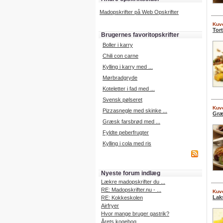
Madopskrifter på Web Opskrifter
Kuve
Tort
Brugernes favoritopskrifter
Boller i karry
Chili con carne
Kylling i karry med ...
Mørbradgryde
Koteletter i fad med ...
Svensk pølseret
Kuve
Pizzasnegle med skinke ...
Græ
Græsk farsbrød med ...
Fyldte peberfrugter
Kylling i cola med ris
Nyeste forum indlæg
Lækre madopskrifter du ...
RE: Madopskrifter.nu - ...
Kuve
Lak
RE: Kokkeskolen
Airfryer
Hvor mange bruger gastrik?
Årets kogebog