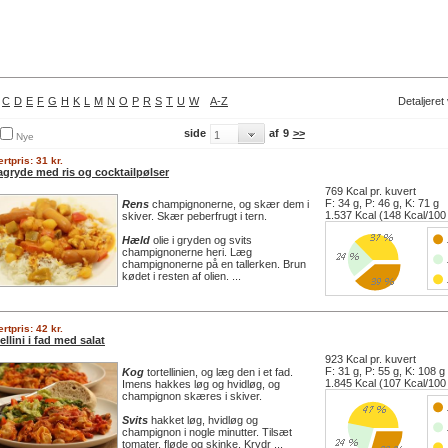
C
D
E
F
G
H
K
L
M
N
O
P
R
S
T
U
W
A-Z
Detaljeret
side
af
9
>>
Nye
rtpris: 31 kr.
agryde med ris og cocktailpølser
769 Kcal pr. kuvert
F: 34 g, P: 46 g, K: 71 g
Rens
champignonerne, og skær dem i
1.537 Kcal (148 Kcal/100
skiver. Skær peberfrugt i tern.
Hæld
olie i gryden og svits
champignonerne heri. Læg
champignonerne på en tallerken. Brun
kødet i resten af olien. ...
rtpris: 42 kr.
ellini i fad med salat
923 Kcal pr. kuvert
F: 31 g, P: 55 g, K: 108 g
Kog
tortellinien, og læg den i et fad.
1.845 Kcal (107 Kcal/100
Imens hakkes løg og hvidløg, og
champignon skæres i skiver.
Svits
hakket løg, hvidløg og
champignon i nogle minutter. Tilsæt
tomater, fløde og skinke. Krydr ...