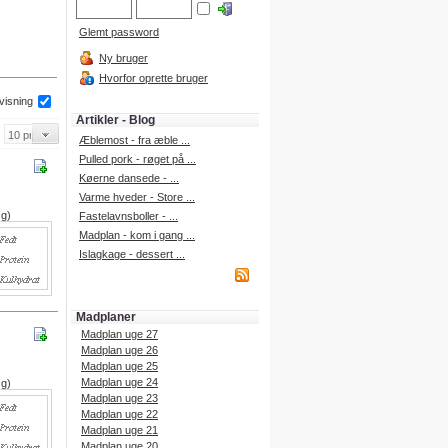
Glemt password
Ny bruger
Hvorfor oprette bruger
 visning
Artikler - Blog
Æblemost - fra æble ...
Pulled pork - røget på ...
Køerne dansede - ...
Varme hveder - Store ...
 g)
Fastelavnsboller - ...
Madplan - kom i gang ...
Islagkage - dessert ...
Madplaner
Madplan uge 27
Madplan uge 26
Madplan uge 25
Madplan uge 24
 g)
Madplan uge 23
Madplan uge 22
Madplan uge 21
Madplan uge 20