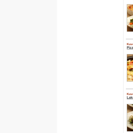
Kuve
Piz
Kuve
Lak