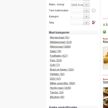
Maks. energi
Tøm køleskabet
Kategori
Søg
A
B
Mad kategorier
Morgenmad (51)
Kuve
Kin
Middagsmad (214)
Aftensmad (1666)
Salat (78)
Fedtfattig (427)
Fisk (224)
Grill (77)
Brød og Kager (191)
Højtider (92)
DDV (67)
Kuve
Tort
Billige opskrifter (850)
Hurtig mad (1435)
Tærter (19)
Økologi (45)
Andre opskriftssider