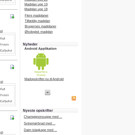
Madplan uge 19
Madplan uge 18
Flere madplaner
Tilfældig madplan
Brugernes madplaner
 g)
Økologisk madplan
Nyheder
Android Applikation
Madopskrifter.nu til Android
 g)
iPhone Applikation
iPhone applikation.
Hent vores iPhone applikation på
APP Store i dag.
Nyeste opskrifter
iPhone udvikling
Champignonsuppe med ...
Svinemørbrad med ...
Daim islagkage med ...
 g)