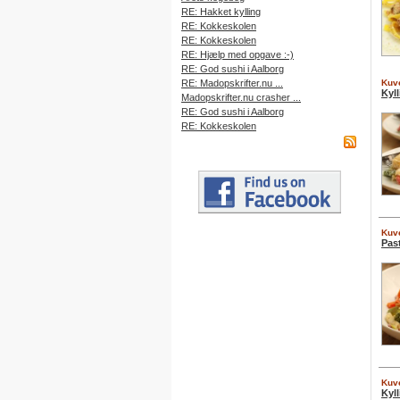
RE: Hakket kylling
RE: Kokkeskolen
RE: Kokkeskolen
RE: Hjælp med opgave :-)
RE: God sushi i Aalborg
RE: Madopskrifter.nu ...
Kuve
Kyl
Madopskrifter.nu crasher ...
RE: God sushi i Aalborg
RE: Kokkeskolen
Kuve
Pas
Kuve
Kyl