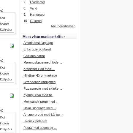
7.
Hvedemel
8.
Vand
 g)
9.
Hønseæg
Intelligent søgning
10.
Gulerod
Få foreslået opskrifter.
Alle Ingredienser
Madopskrifter.nu sætter igen
standarden for opskriftssøgning.
Mest viste madopskrifter
Prøv vores nye "Foreslå
opskrifter" funktion.
Amerikansk lagkage
Læs mere her.
Eriks gulerodsbrud
Chili con carne
 g)
Marengskage med fløde ...
Mad Forum
Koteletter i fad med ...
Vi har nu oprettet et mad forum,
hvor i kan dele jeres erfaringer.
Hindbær-Drømmekage
Log på med dine oplysninger fra
Brændende kærlighed
Madopskrifter.nu.
Gå til forum
Pizzasnegle med skinke ...
Kylling i cola med ris
Mexicansk tærte med ...
Daim islagkage med ...
 g)
Indkøbsliste på SMS
Amagergryde med kål og ...
Du kan få tilsendt din indkøbsliste
Svensk pølseret
på SMS.
Pasta med bacon og ...
For at benytte SMS funktionen,
skal du være logget på, og have