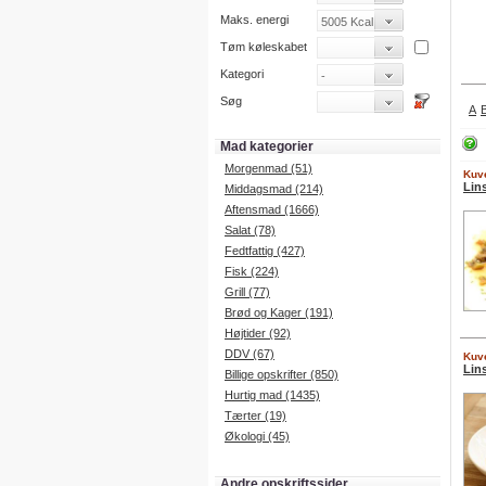
Maks. energi
Tøm køleskabet
Kategori
Søg
A
Mad kategorier
Morgenmad (51)
Kuve
Lin
Middagsmad (214)
Aftensmad (1666)
Salat (78)
Fedtfattig (427)
Fisk (224)
Grill (77)
Brød og Kager (191)
Højtider (92)
DDV (67)
Kuve
Lin
Billige opskrifter (850)
Hurtig mad (1435)
Tærter (19)
Økologi (45)
Andre opskriftssider