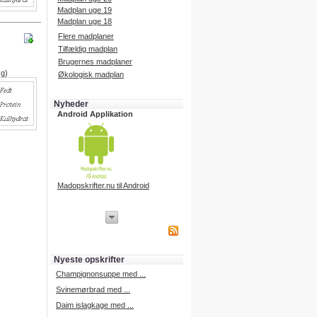
Madplan uge 19
Madplan uge 18
Flere madplaner
Tilfældig madplan
Brugernes madplaner
 g)
Økologisk madplan
Nyheder
Android Applikation
Madopskrifter.nu til Android
iPhone Applikation
iPhone applikation.
Hent vores iPhone applikation på
APP Store i dag.
Nyeste opskrifter
iPhone udvikling
Champignonsuppe med ...
Svinemørbrad med ...
Daim islagkage med ...