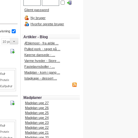
Glemt password
Ny bruger
Hvorfor oprette bruger
 visning
Artikler - Blog
Æblemost - fra æble ...
Pulled pork - røget på ...
Køerne dansede - ...
Varme hveder - Store ...
Fastelavnsboller - ...
Madplan - kom i gang ...
Islagkage - dessert ...
Madplaner
Madplan uge 27
Madplan uge 26
Madplan uge 25
Madplan uge 24
Madplan uge 23
Madplan uge 22
Madplan uge 21
Madplan uge 20