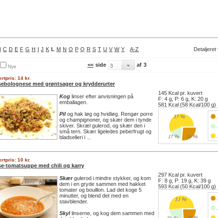
B
C
D
E
F
G
H
I
J
K
L
M
N
O
P
Q
R
S
T
U
V
W
Y
A-Z
Detaljeret
<<
side
af
3
Nye
rtpris: 14 kr.
sebolognese med grøntsager og krydderurter
145 Kcal pr. kuvert
Kog
linser efter anvisningen på
F: 4 g, P: 6 g, K: 20 g
emballagen.
581 Kcal (58 Kcal/100 g)
Pil
og hak løg og hvidløg. Rengør porre
og champignoner, og skær dem i tynde
skiver. Skræl gulerod, og skær den i
små tern. Skær ligeledes peberfrugt og
bladselleri i ...
rtpris: 10 kr.
se-tomatsuppe med chili og karry
297 Kcal pr. kuvert
Skær
gulerod i mindre stykker, og kom
F: 8 g, P: 19 g, K: 39 g
dem i en gryde sammen med hakket
593 Kcal (50 Kcal/100 g)
tomater og bouillon. Lad det koge 5
minutter, og blend det med en
stavblender.
Skyl
linserne, og kog dem sammen med