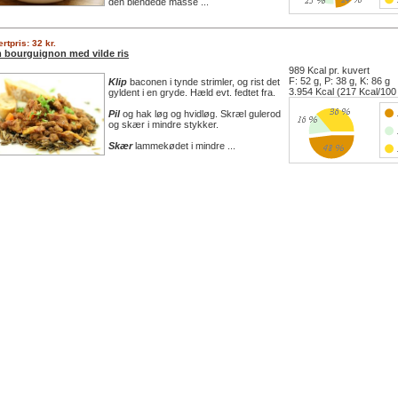
den blendede masse ...
rtpris: 32 kr.
 bourguignon med vilde ris
989 Kcal pr. kuvert
F: 52 g, P: 38 g, K: 86 g
Klip
baconen i tynde strimler, og rist det
3.954 Kcal (217 Kcal/100
gyldent i en gryde. Hæld evt. fedtet fra.
Pil
og hak løg og hvidløg. Skræl gulerod
og skær i mindre stykker.
Skær
lammekødet i mindre ...