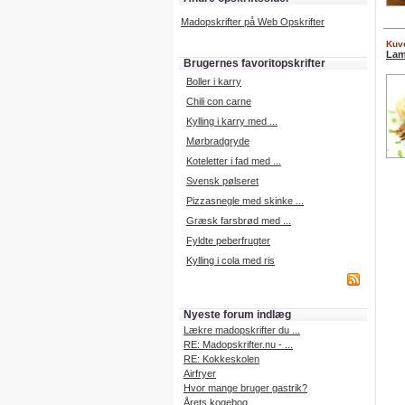
Madopskrifter på Web Opskrifter
Kuve
Lam
Brugernes favoritopskrifter
Boller i karry
Chili con carne
Kylling i karry med ...
Mørbradgryde
Koteletter i fad med ...
Svensk pølseret
Pizzasnegle med skinke ...
Græsk farsbrød med ...
Fyldte peberfrugter
Kylling i cola med ris
Nyeste forum indlæg
Lækre madopskrifter du ...
RE: Madopskrifter.nu - ...
RE: Kokkeskolen
Airfryer
Hvor mange bruger gastrik?
Årets kogebog