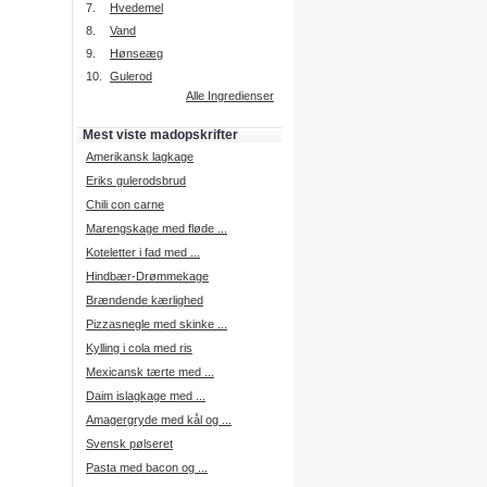
7.
Hvedemel
8.
Vand
9.
Hønseæg
Intelligent søgning
10.
Gulerod
Få foreslået opskrifter.
Alle Ingredienser
Madopskrifter.nu sætter igen
standarden for opskriftssøgning.
Mest viste madopskrifter
Prøv vores nye "Foreslå
opskrifter" funktion.
Amerikansk lagkage
Læs mere her.
Eriks gulerodsbrud
Chili con carne
Marengskage med fløde ...
Mad Forum
Koteletter i fad med ...
Vi har nu oprettet et mad forum,
hvor i kan dele jeres erfaringer.
Hindbær-Drømmekage
Log på med dine oplysninger fra
Brændende kærlighed
Madopskrifter.nu.
Gå til forum
Pizzasnegle med skinke ...
Kylling i cola med ris
Mexicansk tærte med ...
Daim islagkage med ...
Indkøbsliste på SMS
Amagergryde med kål og ...
Du kan få tilsendt din indkøbsliste
Svensk pølseret
på SMS.
Pasta med bacon og ...
For at benytte SMS funktionen,
skal du være logget på, og have