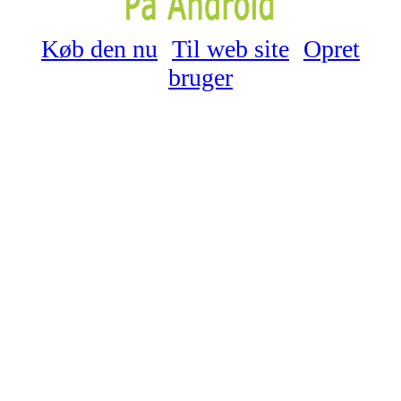
Køb den nu
Til web site
Opret
bruger