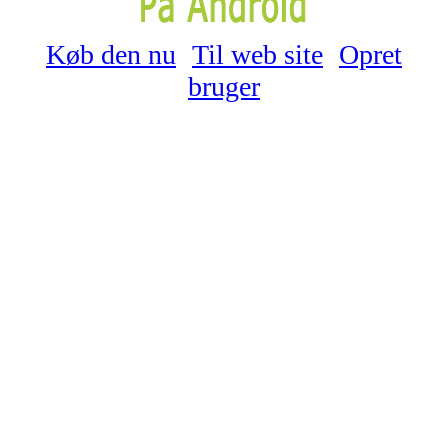
Køb den nu
Til web site
Opret
bruger