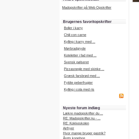
Madopskrifter på Web Opskrifter
Brugernes favoritopskrifter
Boller i karry
Chili con carne
Kylling i karry med ...
Mørbradgryde
Koteletter i fad med ...
Svensk pølseret
Pizzasnegle med skinke ...
Græsk farsbrød med ...
Fyldte peberfrugter
Kylling i cola med ris
Nyeste forum indlæg
Lækre madopskrifter du ...
RE: Madopskrifter.nu - ...
RE: Kokkeskolen
Airfryer
Hvor mange bruger gastrik?
Årets kogebog