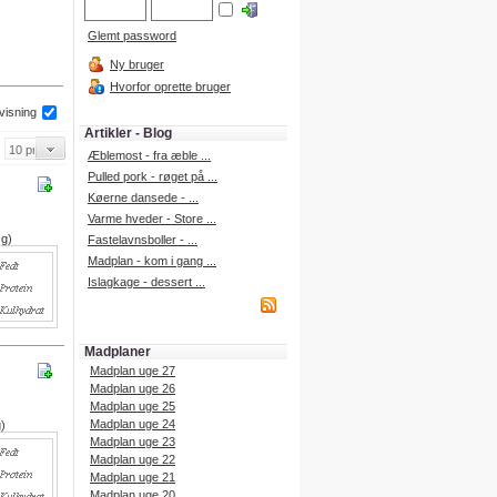
Glemt password
Ny bruger
Hvorfor oprette bruger
 visning
Artikler - Blog
Æblemost - fra æble ...
Pulled pork - røget på ...
Køerne dansede - ...
Varme hveder - Store ...
 g)
Fastelavnsboller - ...
Madplan - kom i gang ...
Islagkage - dessert ...
Madplaner
Madplan uge 27
Madplan uge 26
Madplan uge 25
Madplan uge 24
g)
Madplan uge 23
Madplan uge 22
Madplan uge 21
Madplan uge 20