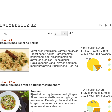
H
K
L
M
N
O
R
S
T
V
A-Z
Detaljeret
side
af
1
Nye
rtpris: 7 kr.
drede ris med kanel og nellike
456 Kcal pr. kuvert
F: 8 g, P: 11 g, K: 85 g
Varm
olien ved middel varme i en gryde.
1.823 Kcal (183 Kcal/100
Tilsæt peber, nellike, kardemomme,
kanelstang, salt, spidskommen og
ærter, og steg i ca. 30 sekunder.
Hæld kogende vand i gryden sammen
med laurbærblad. Bring risene i kog, og
...
rtpris: 47 kr.
lingesuppe med grønt og fuldkornssuppehorn
794 Kcal pr. kuvert
Suppen:
F: 27 g, P: 51 g, K: 98 g
Fjern indmad og fjerrester fra kyllingen.
3.174 Kcal (80 Kcal/100 
Skær over-/underlår, vinger og bryster
fra skroget. De to brystfileter skal ikke
bruges i denne ret, så gem dem - evt. i
fryseren - til en anden dag.