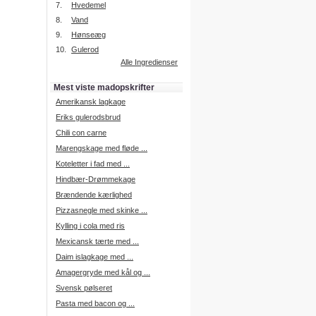
7.
Hvedemel
8.
Vand
9.
Hønseæg
Intelligent søgning
10.
Gulerod
Få foreslået opskrifter.
Alle Ingredienser
Madopskrifter.nu sætter igen
standarden for opskriftssøgning.
Mest viste madopskrifter
Prøv vores nye "Foreslå
opskrifter" funktion.
Amerikansk lagkage
Læs mere her.
Eriks gulerodsbrud
Chili con carne
Marengskage med fløde ...
Mad Forum
Koteletter i fad med ...
Vi har nu oprettet et mad forum,
hvor i kan dele jeres erfaringer.
Hindbær-Drømmekage
Log på med dine oplysninger fra
Brændende kærlighed
Madopskrifter.nu.
Gå til forum
Pizzasnegle med skinke ...
Kylling i cola med ris
Mexicansk tærte med ...
Daim islagkage med ...
Indkøbsliste på SMS
Amagergryde med kål og ...
Du kan få tilsendt din indkøbsliste
Svensk pølseret
på SMS.
Pasta med bacon og ...
For at benytte SMS funktionen,
skal du være logget på, og have