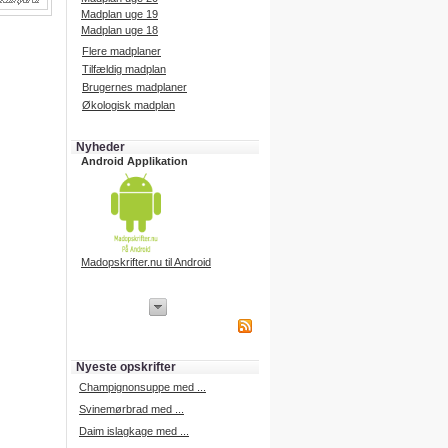
Madplan uge 19
Madplan uge 18
Flere madplaner
Tilfældig madplan
Brugernes madplaner
Økologisk madplan
Nyheder
Android Applikation
Madopskrifter.nu til Android
iPhone Applikation
iPhone applikation.
Hent vores iPhone applikation på
APP Store i dag.
Nyeste opskrifter
iPhone udvikling
Champignonsuppe med ...
Svinemørbrad med ...
Daim islagkage med ...