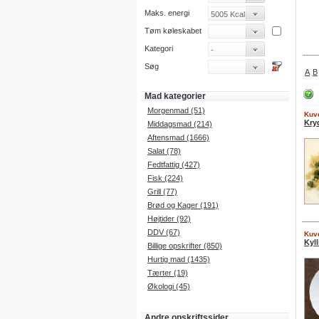
Maks. energi
Tøm køleskabet
Kategori
Søg
A
B
Mad kategorier
Morgenmad (51)
Kuve
Kry
Middagsmad (214)
Aftensmad (1666)
Salat (78)
Fedtfattig (427)
Fisk (224)
Grill (77)
Brød og Kager (191)
Højtider (92)
DDV (67)
Kuve
Kyl
Billige opskrifter (850)
Hurtig mad (1435)
Tærter (19)
Økologi (45)
Andre opskriftssider