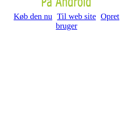
Køb den nu
Til web site
Opret
bruger