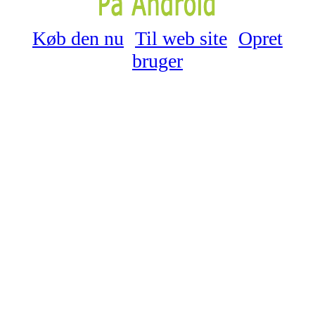
Køb den nu
Til web site
Opret
bruger