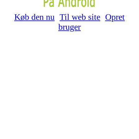
Køb den nu
Til web site
Opret
bruger