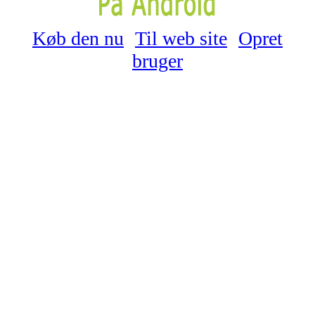
Køb den nu
Til web site
Opret
bruger