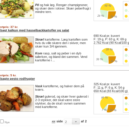
Pil
og hak løg. Rengør champignoner,
og skær dem i skiver. Skær peberfrugt i
mindre tern.
rtpris: 37 kr.
bagt kalkun med hasselbackkartofler og salat
690 Kcal pr. kuvert
F: 19 g, P: 63 g, K: 69 g
Skræl
kartoflerne. Læg kartoflen som
2.762 Kcal (90 Kcal/100 
hvis du ville skære den i skiver, men
skær kun 3/4 igennem.
Kom
rasp, salt og peber i en dyb
tallerken, og bland det sammen. Vend
kartoflerne i ...
rtpris: 5 kr.
bagte pesto rodfrugter
325 Kcal pr. kuvert
Vask
kartoflerne, og halver dem på
F: 11 g, P: 6 g, K: 54 g
tværs.
650 Kcal (83 Kcal/100 g)
Skræl
gulerod, og skær hver gulerod i
2-3 stykker, det skal være store
stykker, da de skal i ovnen sammen
med kartoflerne.
<<
side
af
2
Nye