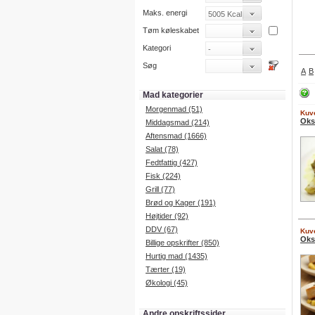
Maks. energi
Tøm køleskabet
Kategori
Søg
A
B
Mad kategorier
Morgenmad (51)
Kuve
Oks
Middagsmad (214)
Aftensmad (1666)
Salat (78)
Fedtfattig (427)
Fisk (224)
Grill (77)
Brød og Kager (191)
Højtider (92)
DDV (67)
Kuve
Oks
Billige opskrifter (850)
Hurtig mad (1435)
Tærter (19)
Økologi (45)
Andre opskriftssider