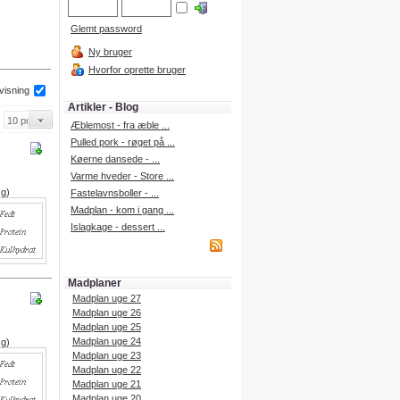
Glemt password
Ny bruger
Hvorfor oprette bruger
 visning
Artikler - Blog
Æblemost - fra æble ...
Pulled pork - røget på ...
Køerne dansede - ...
Varme hveder - Store ...
 g)
Fastelavnsboller - ...
Madplan - kom i gang ...
Islagkage - dessert ...
Madplaner
Madplan uge 27
Madplan uge 26
Madplan uge 25
Madplan uge 24
 g)
Madplan uge 23
Madplan uge 22
Madplan uge 21
Madplan uge 20