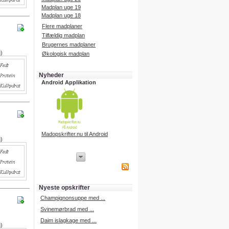
Madplan uge 19
Madplan uge 18
Flere madplaner
Tilfældig madplan
Brugernes madplaner
g)
Økologisk madplan
Nyheder
Android Applikation
Madopskrifter.nu til Android
g)
iPhone Applikation
iPhone applikation.
Hent vores iPhone applikation på
APP Store i dag.
Nyeste opskrifter
iPhone udvikling
Champignonsuppe med ...
Svinemørbrad med ...
Daim islagkage med ...
g)