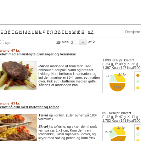
C
D
E
F
G
H
I
J
K
L
M
N
O
P
Q
R
S
T
U
V
W
Æ
Ø
A-Z
Detaljeret
<<
side
af
2
Nye
rtpris: 67 kr.
ebøf med smørstegte grønsager og bearnaise
1.099 Kcal pr. kuvert
F: 64 g, P: 49 g, K: 86 g
Rør
en marinade af brun farin, sød
4.397 Kcal (147 Kcal/100
chilisauce, teriyaki, vand og presset
hvidløg. Kom bøfferne i marinaden, og
lad dem marinerer i 3-4 timer, evt. natten
over. Prik evt. i bøfferne med en gaffel,
således at marinaden kan ...
rtpris: 63 kr.
ebøf på grill med kartofler og tomat
851 Kcal pr. kuvert
Tænd
op i grillen. (Eller ovnen på 180º
F: 42 g, P: 47 g, K: 74 g
varmluft.)
1.702 Kcal (141 Kcal/100
Skræl
kartoflerne, og skær dem i små
tern på ca. 1 x1 cm. Kom dem i en
foliebakke, Hæld rapsolien udover, og
krydr med salt og peber, og kom frisk