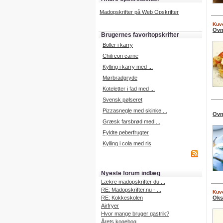
Madopskrifter på Web Opskrifter
Kuve
Ovn
Brugernes favoritopskrifter
Boller i karry
Chili con carne
Kylling i karry med ...
Mørbradgryde
Koteletter i fad med ...
Svensk pølseret
Pizzasnegle med skinke ...
Ovn
Græsk farsbrød med ...
Fyldte peberfrugter
Kylling i cola med ris
Nyeste forum indlæg
Lækre madopskrifter du ...
RE: Madopskrifter.nu - ...
Kuve
RE: Kokkeskolen
Oks
Airfryer
Hvor mange bruger gastrik?
Årets kogebog