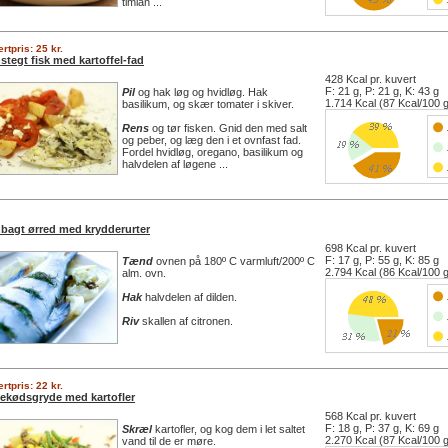
timian ...
rtpris: 25 kr.
stegt fisk med kartoffel-fad
428 Kcal pr. kuvert
F: 21 g, P: 21 g, K: 43 g
Pil
og hak løg og hvidløg. Hak
1.714 Kcal (87 Kcal/100 
basilikum, og skær tomater i skiver.
Rens
og tør fisken. Gnid den med salt
og peber, og læg den i et ovnfast fad.
Fordel hvidløg, oregano, basilikum og
halvdelen af løgene ...
bagt ørred med krydderurter
698 Kcal pr. kuvert
F: 17 g, P: 55 g, K: 85 g
Tænd
ovnen på 180º C varmluft/200º C
2.794 Kcal (86 Kcal/100 
alm. ovn.
Hak
halvdelen af dilden.
Riv
skallen af citronen.
rtpris: 22 kr.
ekødsgryde med kartofler
568 Kcal pr. kuvert
F: 18 g, P: 37 g, K: 69 g
Skræl
kartofler, og kog dem i let saltet
2.270 Kcal (87 Kcal/100 
vand til de er møre.