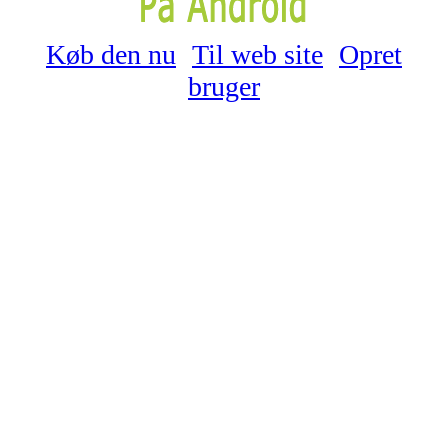
Køb den nu
Til web site
Opret
bruger