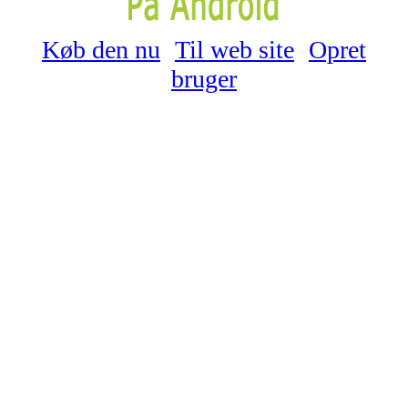
Køb den nu
Til web site
Opret
bruger