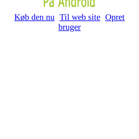
Køb den nu
Til web site
Opret
bruger