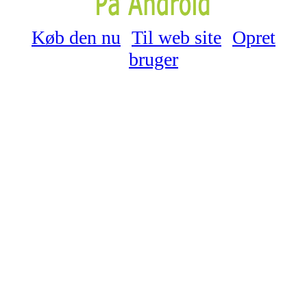
Køb den nu
Til web site
Opret
bruger