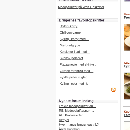
Madopskrifter på Web Opskrifter
Kuve
Fre
Brugernes favoritopskrifter
Boller i karry
Chili con carne
Kylling i karry med ...
Mørbradgryde
Koteletter i fad med ...
Svensk pølseret
Kuve
Pizzasnegle med skinke ...
Fyl
Græsk farsbrød med ...
Fyldte peberfrugter
Kylling i cola med ris
Nyeste forum indlæg
Lækre madopskrifter du ...
RE: Madopskrifter.nu - ...
Kuve
Far
RE: Kokkeskolen
Airfryer
Hvor mange bruger gastrik?
Årets kogebog