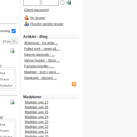
Glemt password
Ny bruger
Hvorfor oprette bruger
 visning
Artikler - Blog
Æblemost - fra æble ...
Pulled pork - røget på ...
Køerne dansede - ...
Varme hveder - Store ...
g)
Fastelavnsboller - ...
Madplan - kom i gang ...
Islagkage - dessert ...
Madplaner
Madplan uge 27
Madplan uge 26
Madplan uge 25
Madplan uge 24
 g)
Madplan uge 23
Madplan uge 22
Madplan uge 21
Madplan uge 20