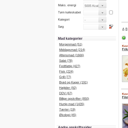
Maks. energi
Tøm køleskabet
Kategori
Søg
A
B
Mad kategorier
Morgenmad (51)
Kuve
Fri
Middagsmad (214)
Aftensmad (1666)
Salat (78)
Fedtfattig (427)
Fisk (224)
Grill (77)
Brød og Kager (191)
Højtider (92)
DDV (67)
Kuve
Fil
Billige opskrifter (850)
Hurtig mad (1435)
Tærter (19)
Økologi (45)
Andre opskriftssider