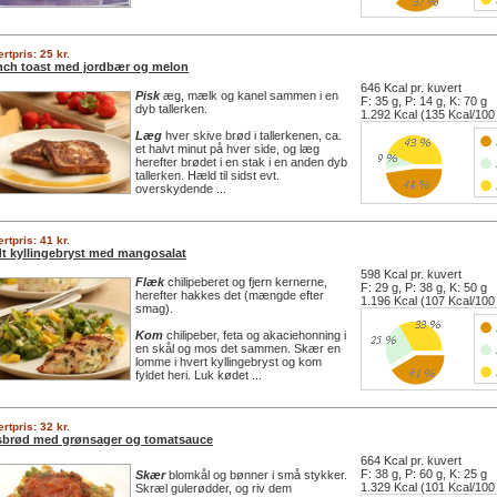
rtpris: 25 kr.
nch toast med jordbær og melon
646 Kcal pr. kuvert
Pisk
æg, mælk og kanel sammen i en
F: 35 g, P: 14 g, K: 70 g
dyb tallerken.
1.292 Kcal (135 Kcal/100
Læg
hver skive brød i tallerkenen, ca.
et halvt minut på hver side, og læg
herefter brødet i en stak i en anden dyb
tallerken. Hæld til sidst evt.
overskydende ...
rtpris: 41 kr.
dt kyllingebryst med mangosalat
598 Kcal pr. kuvert
Flæk
chilipeberet og fjern kernerne,
F: 29 g, P: 38 g, K: 50 g
herefter hakkes det (mængde efter
1.196 Kcal (107 Kcal/100
smag).
Kom
chilipeber, feta og akaciehonning i
en skål og mos det sammen. Skær en
lomme i hvert kyllingebryst og kom
fyldet heri. Luk kødet ...
rtpris: 32 kr.
sbrød med grønsager og tomatsauce
664 Kcal pr. kuvert
F: 38 g, P: 60 g, K: 25 g
Skær
blomkål og bønner i små stykker.
1.329 Kcal (101 Kcal/100
Skræl gulerødder, og riv dem