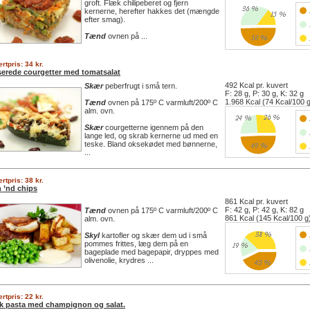
groft. Flæk chilipeberet og fjern
kernerne, herefter hakkes det (mængde
efter smag).
Tænd
ovnen på ...
rtpris: 34 kr.
serede courgetter med tomatsalat
492 Kcal pr. kuvert
Skær
peberfrugt i små tern.
F: 28 g, P: 30 g, K: 32 g
1.968 Kcal (74 Kcal/100 
Tænd
ovnen på 175º C varmluft/200º C
alm. ovn.
Skær
courgetterne igennem på den
lange led, og skrab kernerne ud med en
teske. Bland oksekødet med bønnerne,
...
rtpris: 38 kr.
h ’nd chips
861 Kcal pr. kuvert
F: 42 g, P: 42 g, K: 82 g
Tænd
ovnen på 175º C varmluft/200º C
861 Kcal (145 Kcal/100 g
alm. ovn.
Skyl
kartofler og skær dem ud i små
pommes frittes, læg dem på en
bageplade med bagepapir, dryppes med
olivenolie, krydres ...
rtpris: 22 kr.
sk pasta med champignon og salat.