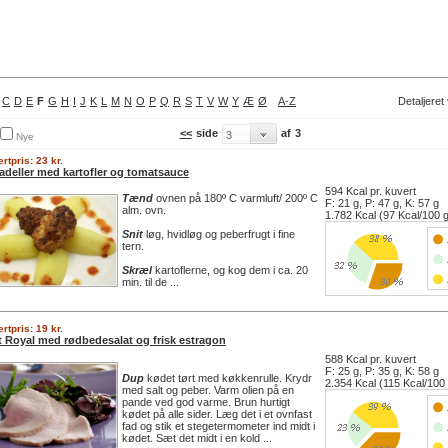
C
D
E
F
G
H
I
J
K
L
M
N
O
P
Q
R
S
T
V
W
Y
Æ
Ø
A-Z
Detaljeret
<<
side
af
3
Nye
rtpris: 23 kr.
kadeller med kartofler og tomatsauce
594 Kcal pr. kuvert
Tænd
ovnen på 180º C varmluft/ 200º C
F: 21 g, P: 47 g, K: 57 g
alm. ovn.
1.782 Kcal (97 Kcal/100 
Snit
løg, hvidløg og peberfrugt i fine
tern.
Skræl
kartoflerne, og kog dem i ca. 20
min. til de ...
rtpris: 19 kr.
et Royal med rødbedesalat og frisk estragon
588 Kcal pr. kuvert
F: 25 g, P: 35 g, K: 58 g
Dup
kødet tørt med køkkenrulle. Krydr
2.354 Kcal (115 Kcal/100
med salt og peber. Varm olien på en
pande ved god varme. Brun hurtigt
kødet på alle sider. Læg det i et ovnfast
fad og stik et stegetermometer ind midt i
kødet. Sæt det midt i en kold ...