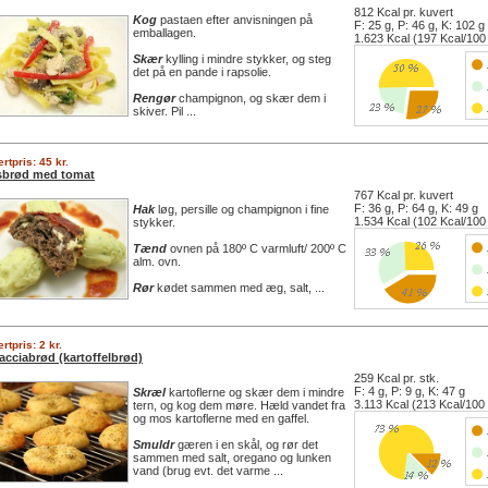
812 Kcal pr. kuvert
Kog
pastaen efter anvisningen på
F: 25 g, P: 46 g, K: 102 g
emballagen.
1.623 Kcal (197 Kcal/100
Skær
kylling i mindre stykker, og steg
det på en pande i rapsolie.
Rengør
champignon, og skær dem i
skiver. Pil ...
rtpris: 45 kr.
sbrød med tomat
767 Kcal pr. kuvert
F: 36 g, P: 64 g, K: 49 g
Hak
løg, persille og champignon i fine
1.534 Kcal (102 Kcal/100
stykker.
Tænd
ovnen på 180º C varmluft/ 200º C
alm. ovn.
Rør
kødet sammen med æg, salt, ...
rtpris: 2 kr.
acciabrød (kartoffelbrød)
259 Kcal pr. stk.
F: 4 g, P: 9 g, K: 47 g
Skræl
kartoflerne og skær dem i mindre
3.113 Kcal (213 Kcal/100
tern, og kog dem møre. Hæld vandet fra
og mos kartoflerne med en gaffel.
Smuldr
gæren i en skål, og rør det
sammen med salt, oregano og lunken
vand (brug evt. det varme ...