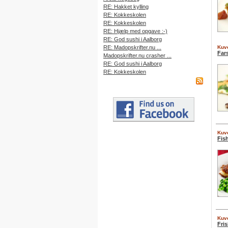
RE: Hakket kylling
RE: Kokkeskolen
RE: Kokkeskolen
RE: Hjælp med opgave :-)
RE: God sushi i Aalborg
RE: Madopskrifter.nu ...
Kuve
Far
Madopskrifter.nu crasher ...
RE: God sushi i Aalborg
RE: Kokkeskolen
Kuve
Fis
Kuve
Fri