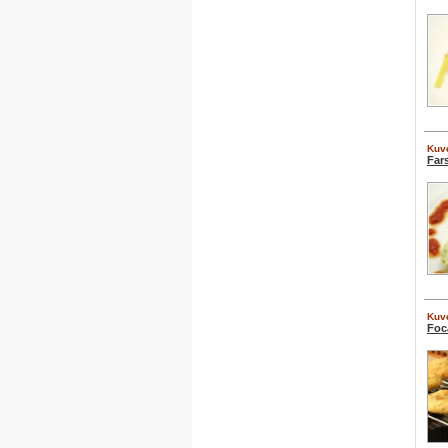
Kuve
Far
Kuve
Foc