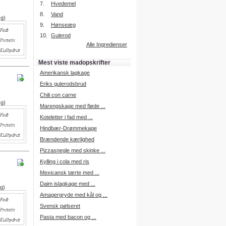
7.
Hvedemel
8.
Vand
 g)
9.
Hønseæg
Intelligent søgning
10.
Gulerod
Få foreslået opskrifter.
Alle Ingredienser
Madopskrifter.nu sætter igen
standarden for opskriftssøgning.
Mest viste madopskrifter
Prøv vores nye "Foreslå
opskrifter" funktion.
Amerikansk lagkage
Læs mere her.
Eriks gulerodsbrud
Chili con carne
 g)
Marengskage med fløde ...
Mad Forum
Koteletter i fad med ...
Vi har nu oprettet et mad forum,
hvor i kan dele jeres erfaringer.
Hindbær-Drømmekage
Log på med dine oplysninger fra
Brændende kærlighed
Madopskrifter.nu.
Gå til forum
Pizzasnegle med skinke ...
Kylling i cola med ris
Mexicansk tærte med ...
Daim islagkage med ...
 g)
Indkøbsliste på SMS
Amagergryde med kål og ...
Du kan få tilsendt din indkøbsliste
Svensk pølseret
på SMS.
Pasta med bacon og ...
For at benytte SMS funktionen,
skal du være logget på, og have