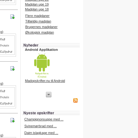
Madplan uge 19
Madplan uge 18
Flere madplaner
Tilfældig madplan
Brugernes madplaner
 g)
Økologisk madplan
Nyheder
Android Applikation
Madopskrifter.nu til Android
 g)
iPhone Applikation
iPhone applikation.
Hent vores iPhone applikation på
APP Store i dag.
Nyeste opskrifter
iPhone udvikling
Champignonsuppe med ...
Svinemørbrad med ...
Daim islagkage med ...
 g)