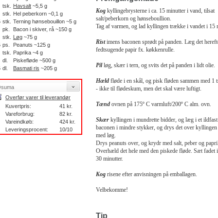
tsk.
Havsalt
~5,5 g
Kog
kyllingebrysterne i ca. 15 minutter i vand, tilsat
stk.
Hel peberkorn ~0,1 g
salt/peberkorn og hønseboullion.
5
stk.
Terning hønsebouillon ~5 g
Tag af varmen, og lad kyllingen trække i vandet i 15 
pk.
Bacon i skiver, rå ~150 g
stk.
Løg
~75 g
Rist
imens baconen sprødt på panden. Læg det hereft
5
ps.
Peanuts ~125 g
fedtsugende papir fx. køkkenrulle.
tsk.
Paprika ~4 g
dl.
Piskefløde ~500 g
Pil
løg, skær i tern, og svits det på panden i lidt olie.
5
dl.
Basmati ris
~205 g
Hæld
fløde i en skål, og pisk fløden sammen med 1 t
- ikke til flødeskum, men det skal være luftigt.
Overfør varer til leverandør
Tænd
ovnen på 175º C varmluft/200º C alm. ovn.
Kuvertpris:
41 kr.
Vareforbrug:
82 kr.
Skær
kyllingen i mundrette bidder, og læg i et ildfas
Vareindkøb:
424 kr.
baconen i mindre stykker, og drys det over kylling
Leveringsprocent:
10/10
med løg.
Drys peanuts over, og krydr med salt, peber og papri
Overhæld det hele med den piskede fløde. Sæt fadet i
30 minutter.
Kog
risene efter anvisningen på emballagen.
Velbekomme!
Tip