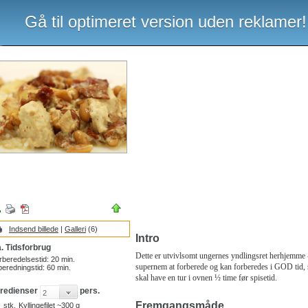
Gå til optimeret version uden reklamer!
Indsend billede
|
Galleri
(6)
Intro
. Tidsforbrug
Dette er utvivlsomt ungernes yndlingsret herhjemme 
rberedelsestid:
20
min.
supernem at forberede og kan forberedes i GOD tid, 
beredningstid:
60
min.
skal have en tur i ovnen ½ time før spisetid.
gredienser
pers.
Fremgangsmåde
stk.
Kyllingefilet ~300 g