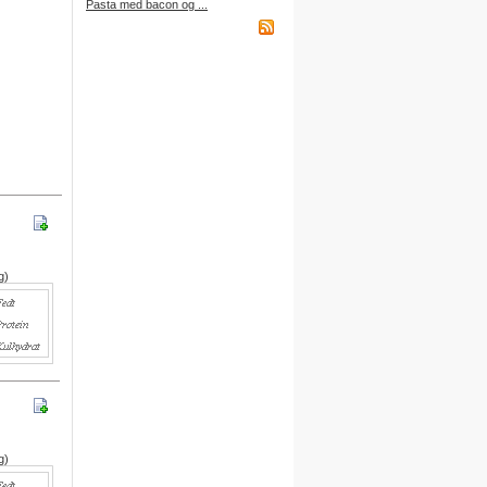
Pasta med bacon og ...
købt et abonnement.
Indkøbsliste på WAP
Du kan få adgang til din
indkøbsliste fra din mobiltelefon
via WAP.
Adressen er:
http://wap.DitBrugernavn.
madopskrifter.nu
g)
Indkøbsliste på mail
Du kan nu sende din indkøbsliste
til din egen mailboks.
Du finder denne funktion nederst
på indkøbslisten, når du er logget
på.
Gratis adgang
g)
Du kan få adgang til alle
funktioner ved at oprette dine