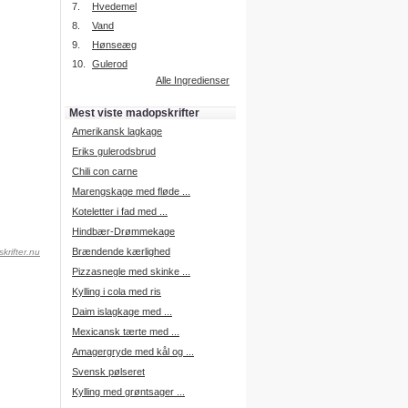
7.
Hvedemel
8.
Vand
9.
Hønseæg
Intelligent søgning
10.
Gulerod
Få foreslået opskrifter.
Alle Ingredienser
Madopskrifter.nu sætter igen
standarden for opskriftssøgning.
Mest viste madopskrifter
Prøv vores nye "Foreslå
opskrifter" funktion.
Amerikansk lagkage
Læs mere her.
Eriks gulerodsbrud
Chili con carne
Marengskage med fløde ...
Mad Forum
Koteletter i fad med ...
Vi har nu oprettet et mad forum,
hvor i kan dele jeres erfaringer.
Hindbær-Drømmekage
Log på med dine oplysninger fra
Brændende kærlighed
krifter.nu
Madopskrifter.nu.
Gå til forum
Pizzasnegle med skinke ...
Kylling i cola med ris
Daim islagkage med ...
Mexicansk tærte med ...
Indkøbsliste på SMS
Amagergryde med kål og ...
Du kan få tilsendt din indkøbsliste
Svensk pølseret
på SMS.
Kylling med grøntsager ...
For at benytte SMS funktionen,
skal du være logget på, og have