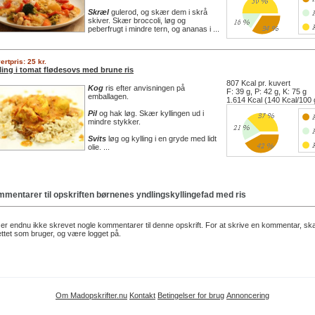
Skræl
gulerod, og skær dem i skrå
skiver. Skær broccoli, løg og
peberfrugt i mindre tern, og ananas i ...
ertpris: 25 kr.
ling i tomat flødesovs med brune ris
807 Kcal pr. kuvert
Kog
ris efter anvisningen på
F: 39 g, P: 42 g, K: 75 g
emballagen.
1.614 Kcal (140 Kcal/100 
Pil
og hak løg. Skær kyllingen ud i
mindre stykker.
Svits
løg og kylling i en gryde med lidt
olie. ...
mentarer til opskriften
børnenes yndlingskyllingefad med ris
er endnu ikke skrevet nogle kommentarer til denne opskrift. For at skrive en kommentar, sk
ttet som bruger, og være logget på.
Om Madopskrifter.nu
Kontakt
Betingelser for brug
Annoncering