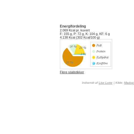
Energifordeling
2.069 Kcal
pr. kuvert
F: 155 g, P: 72 g, K: 104 g, KF: 6 g
4.138 Kcal (302 Kcal/100 g)
Flere statistikker
Indsendt af
Lise Lotte
| Kilde:
Madops