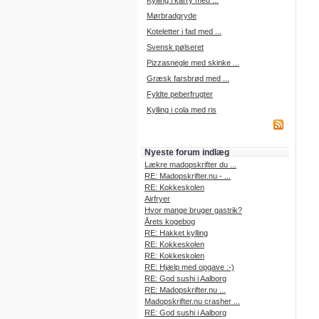
Kylling i karry med ...
Mørbradgryde
Koteletter i fad med ...
Svensk pølseret
Pizzasnegle med skinke ...
Græsk farsbrød med ...
Fyldte peberfrugter
Kylling i cola med ris
Nyeste forum indlæg
Lækre madopskrifter du ...
RE: Madopskrifter.nu - ...
RE: Kokkeskolen
Airfryer
Hvor mange bruger gastrik?
Årets kogebog
RE: Hakket kylling
RE: Kokkeskolen
RE: Kokkeskolen
RE: Hjælp med opgave :-)
RE: God sushi i Aalborg
RE: Madopskrifter.nu ...
Madopskrifter.nu crasher ...
RE: God sushi i Aalborg