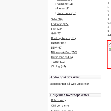
1
Asiatiske (11)
5
Pasta (19)
0,
Studerende (18)
1
1
Salat (78)
0,
Fedtfattig (427)
2
Fisk (224)
5
Grill (77)
2,
Brød og Kager (191)
Højtider (92)
DDV (67)
Billige opskrifter (850)
Hurtig mad (1435)
Tærter (19)
Økologi (45)
Andre opskriftssider
Madopskrifter på Web Opskrifter
Brugernes favoritopskrifter
Boller i karry
Chili con carne