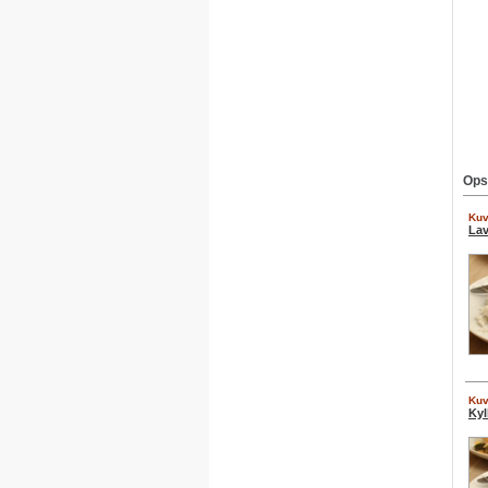
Ops
Kuv
Lav
Kuv
Kyl