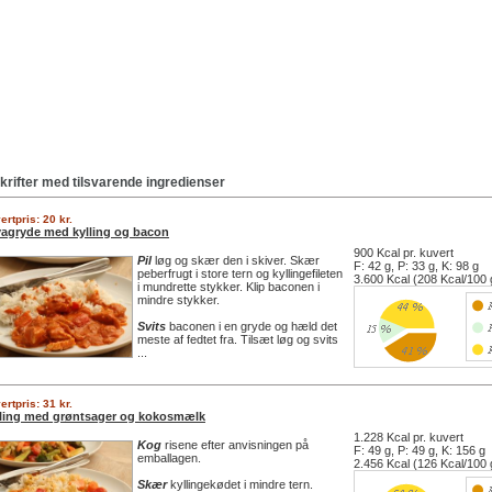
krifter med tilsvarende ingredienser
ertpris: 20 kr.
agryde med kylling og bacon
900 Kcal pr. kuvert
Pil
løg og skær den i skiver. Skær
F: 42 g, P: 33 g, K: 98 g
peberfrugt i store tern og kyllingefileten
3.600 Kcal (208 Kcal/100 
i mundrette stykker. Klip baconen i
mindre stykker.
Svits
baconen i en gryde og hæld det
meste af fedtet fra. Tilsæt løg og svits
...
ertpris: 31 kr.
ling med grøntsager og kokosmælk
1.228 Kcal pr. kuvert
Kog
risene efter anvisningen på
F: 49 g, P: 49 g, K: 156 g
emballagen.
2.456 Kcal (126 Kcal/100 
Skær
kyllingekødet i mindre tern.