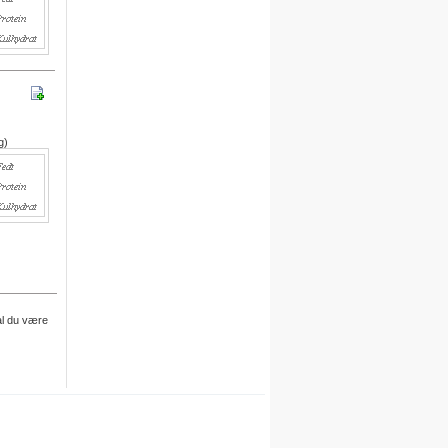
egne opskrifter i systemet.
For hver opskrift du opretter,
kvitterer vi med 30 dages gratis
adgang.
Engelsk version
Vi er i gang med at oversætte alle
g)
opskrifter til engelsk.
Besøg det engelske site her
Meal plan
Ny funktion
Skriv en privat note til en opskrift
.
al du være
Denne funktion finder du under
billedet på siden for hver opskrift.
Du skal være logget på for at
anvende denne funktion.