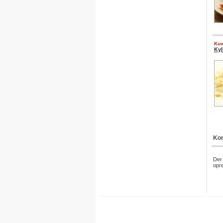
Kuv
Kyl
Kom
Der 
opre