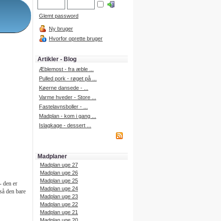
Glemt password
Ny bruger
Hvorfor oprette bruger
Artikler - Blog
Æblemost - fra æble ...
Pulled pork - røget på ...
Køerne dansede - ...
Varme hveder - Store ...
Fastelavnsboller - ...
Madplan - kom i gang ...
Islagkage - dessert ...
Madplaner
Madplan uge 27
Madplan uge 26
Madplan uge 25
- den er
Madplan uge 24
så den bare
Madplan uge 23
Madplan uge 22
Madplan uge 21
Madplan uge 20