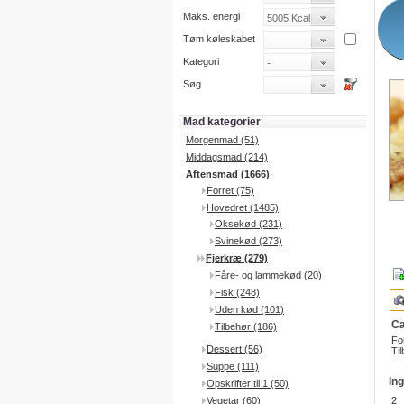
Maks. energi
Tøm køleskabet
Kategori
Søg
Mad kategorier
Morgenmad (51)
Middagsmad (214)
Aftensmad (1666)
Forret (75)
Hovedret (1485)
Oksekød (231)
Svinekød (273)
Fjerkræ (279)
Fåre- og lammekød (20)
Fisk (248)
Uden kød (101)
Ca
Tilbehør (186)
Fo
Dessert (56)
Til
Suppe (111)
In
Opskrifter til 1 (50)
Vegetar (60)
2