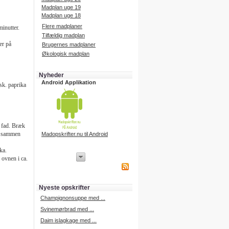
Madplan uge 19
Madplan uge 18
Flere madplaner
minutter.
Tilfældig madplan
er på
Brugernes madplaner
Økologisk madplan
Nyheder
Android Applikation
sk. paprika
t fad. Bræk
en sammen
Madopskrifter.nu til Android
ka.
 ovnen i ca.
iPhone Applikation
iPhone applikation.
Hent vores iPhone applikation på
APP Store i dag.
Nyeste opskrifter
iPhone udvikling
Champignonsuppe med ...
Svinemørbrad med ...
Daim islagkage med ...