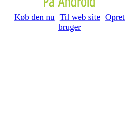
Køb den nu
Til web site
Opret
bruger