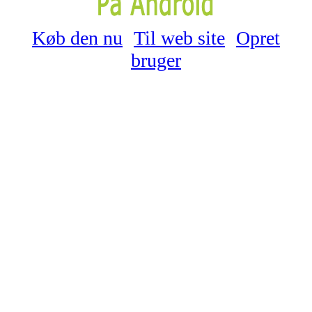
Køb den nu
Til web site
Opret
bruger